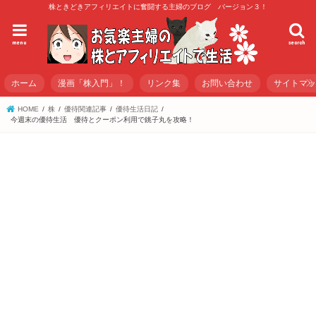
株ときどきアフィリエイトに奮闘する主婦のブログ バージョン３！
menu
search
ホーム
漫画「株入門」！
リンク集
お問い合わせ
サイトマ
HOME
株
優待関連記事
優待生活日記
今週末の優待生活 優待とクーポン利用で銚子丸を攻略！