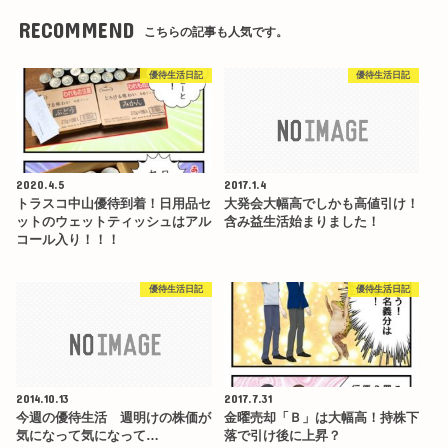
RECOMMEND
こちらの記事も人気です。
優待生活日記
優待生活日記
2020.4.5
2017.1.4
トラスコ中山優待到着！日用品セ
大発会大幅高でしかも高値引け！
ットのウェットティッシュはアル
含み益生活始まりました！
コール入り！！！
優待生活日記
優待生活日記
2014.10.13
2017.7.31
今週の優待生活 週明けの株価が
金曜売却「Ｂ」は大幅高！持株下
気になって気になって…
落で引け後に上昇？