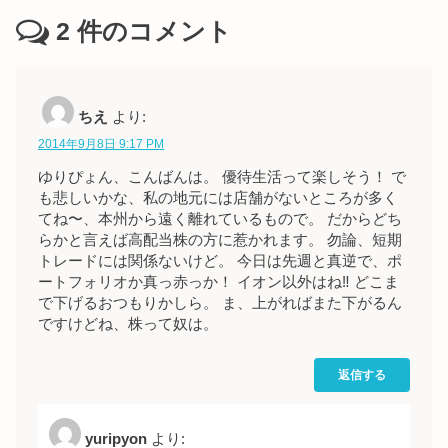
2
件のコメント
ちえ
より:
2014年9月8日 9:17 PM
ゆりぴょん、こんばんは。 優待生活って楽しそう！ で
も悲しいかな、私の地元には店舗がないところが多く
てね〜、本州から遠く離れているもので。 だからどち
らかと言えば高配当株の方に惹かれます。 勿論、短期
トレードには関係ないけど。 今日は先週と真逆で、ポ
ートフォリオか真っ赤っか！ イオン以外はね‼︎ どこま
で下げるおつもりかしら。 ま、上がればまた下がるん
ですけどね、株って奴は。
返信する
yuripyon
より: