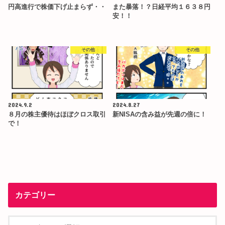
円高進行で株価下げ止まらず・・
また暴落！？日経平均１６３８円
安！！
その他
その他
2024.9.2
2024.8.27
８月の株主優待はほぼクロス取引
新NISAの含み益が先週の倍に！
で！
カテゴリー