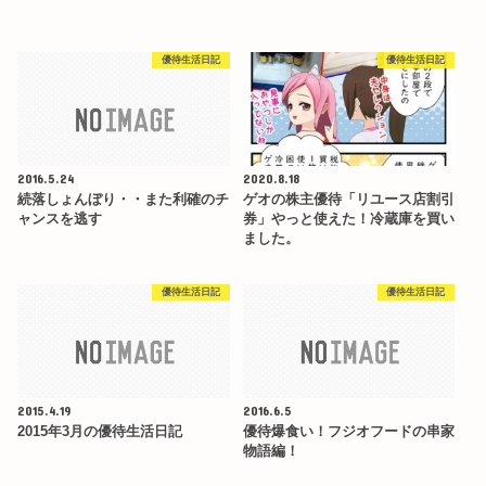
優待生活日記
優待生活日記
2016.5.24
2020.8.18
続落しょんぼり・・また利確のチ
ゲオの株主優待「リユース店割引
ャンスを逃す
券」やっと使えた！冷蔵庫を買い
ました。
優待生活日記
優待生活日記
2015.4.19
2016.6.5
2015年3月の優待生活日記
優待爆食い！フジオフードの串家
物語編！