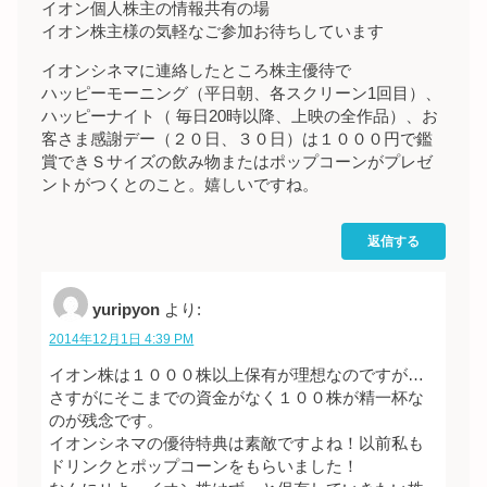
イオン個人株主の情報共有の場
イオン株主様の気軽なご参加お待ちしています
イオンシネマに連絡したところ株主優待で
ハッピーモーニング（平日朝、各スクリーン1回目）、
ハッピーナイト（ 毎日20時以降、上映の全作品）、お
客さま感謝デー（２０日、３０日）は１０００円で鑑
賞できＳサイズの飲み物またはポップコーンがプレゼ
ントがつくとのこと。嬉しいですね。
返信する
yuripyon
より:
2014年12月1日 4:39 PM
イオン株は１０００株以上保有が理想なのですが…
さすがにそこまでの資金がなく１００株が精一杯な
のが残念です。
イオンシネマの優待特典は素敵ですよね！以前私も
ドリンクとポップコーンをもらいました！