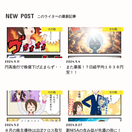
NEW POST
このライターの最新記事
その他
その他
2024.9.11
2024.9.4
円高進行で株価下げ止まらず・・
また暴落！？日経平均１６３８円
安！！
その他
その他
2024.9.2
2024.8.27
８月の株主優待はほぼクロス取引
新NISAの含み益が先週の倍に！