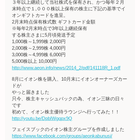
３年以上継続して当社株式を保有され、かつ毎年２月
末時点で１,０００株以上保有の株主に下記の基準でイ
オンギフトカードを進呈。
2月末時点保有株式数 ギフトカード金額
※毎年2月末時点で3年以上継続保有
する株主さまに5月頃発送予定
1,000株～1,999株 2,000円
2,000株～2,999株 4,000円
3,000株～4,999株 6,000円
5,000株以上 10,000円
http://www.aeon.info/news/2014_2/pdf/141118R_1.pdf
8月にイオン株を購入、10月末にイオンオーナーズカー
ドが
やっと届きました
只今、株主キャッシュバックの為、イオン三昧の日々
です
初めて、イオン株主優待ラウンジへ行ってみた！！
http://youtu.be/DpbIWgqpx9Q
フェイスブックのイオン株主グループを作成しました
https://www.facebook.com/groups/aeonkabunusi/