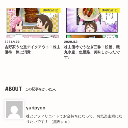
優待生活日記
優待生活日記
2021.4.22
2020.8.3
吉野家うな重テイクアウト！株主
株主優待でうなぎ三昧！松屋、磯
優待一気に消費
丸水産、魚屋路、美味しかったで
す♪
ABOUT
この記事をかいた人
yuripyon
株とアフィリエイトでお金持ちになって、お気楽主婦にな
りたいです！ （無理ｐｏ）