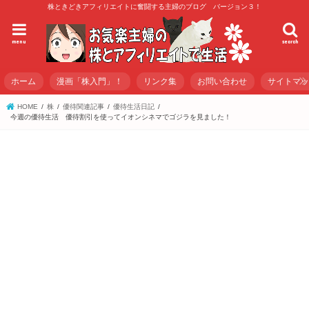
株ときどきアフィリエイトに奮闘する主婦のブログ バージョン３！
menu
search
ホーム
漫画「株入門」！
リンク集
お問い合わせ
サイトマ
HOME
株
優待関連記事
優待生活日記
今週の優待生活 優待割引を使ってイオンシネマでゴジラを見ました！