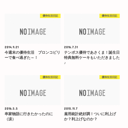
優待生活日記
優待生活日記
2014.9.21
2016.7.31
今週末の優待生活 ブロンコビリ
テンポス優待であさくま！誕生日
ーで食べ過ぎた～！
特典無料ケーキもいただきました
♪
優待生活日記
優待生活日記
2016.5.5
2015.11.7
串家物語に行きたかったのに
雇用統計絶好調！ついに利上げ
（涙）
か？利上げなのか？