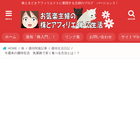
株ときどきアフィリエイトに奮闘する主婦のブログ バージョン３！
menu
search
ホーム
漫画「株入門」！
リンク集
お問い合わせ
サイトマ
HOME
株
優待関連記事
優待生活日記
今週末の優待生活 魚屋路で安く食べる方法とは！？