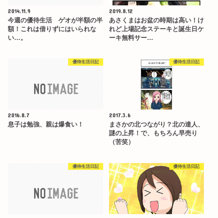
2014.11.9
2019.8.12
今週の優待生活 ゲオが半額の半
あさくまはお盆の時期は高い！け
額！これは借りずにはいられな
れど上場記念ステーキと誕生日ケ
い…。
ーキ無料サー…
優待生活日記
優待生活日記
2016.8.7
2017.3.6
息子は勉強、親は爆食い！
まさかの北つながり？北の達人、
謎の上昇！で、もちろん早売り
（苦笑）
優待生活日記
優待生活日記