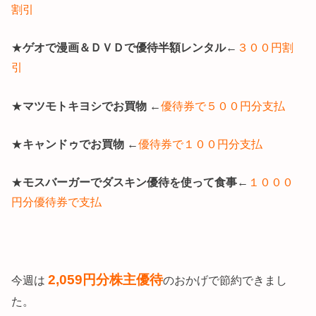
割引
★
ゲオで漫画＆ＤＶＤで優待半額レンタル
←
３００円割
引
★
マツモトキヨシでお買物
←
優待券で５００円分支払
★
キャンドゥでお買物
←
優待券で１００円分支払
★
モスバーガーでダスキン優待を使って食事
←
１０００
円分優待券で支払
2,059円
分株主優待
今週は
のおかげで節約できまし
た。