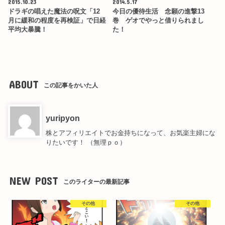
2015.10.23
2014.5.17
ドラギの唱えた魔法の呪文「12
今日の優待生活 念願の進撃13
月に緩和の程度を再検証」で日経
巻 ゲオでやっと借りられまし
平均大暴騰！
た！
ABOUT
この記事をかいた人
yuripyon
株とアフィリエイトでお金持ちになって、お気楽主婦にな
りたいです！ （無理ｐｏ）
NEW POST
このライターの最新記事
その他
その他