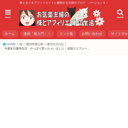
株ときどきアフィリエイトに奮闘する主婦のブログ バージョン３！
menu
search
ホーム
漫画「株入門」！
リンク集
お問い合わせ
サイトマ
HOME
株
優待関連記事
優待生活日記
今週末の優待生活 やっぱり買っちゃいました！虫除けスプレー…