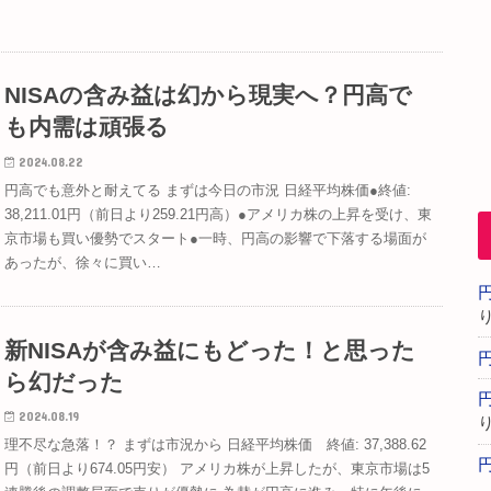
NISAの含み益は幻から現実へ？円高で
も内需は頑張る
2024.08.22
円高でも意外と耐えてる まずは今日の市況 日経平均株価●終値:
38,211.01円（前日より259.21円高）●アメリカ株の上昇を受け、東
京市場も買い優勢でスタート●一時、円高の影響で下落する場面が
あったが、徐々に買い…
新NISAが含み益にもどった！と思った
ら幻だった
2024.08.19
理不尽な急落！？ まずは市況から 日経平均株価 終値: 37,388.62
円（前日より674.05円安） アメリカ株が上昇したが、東京市場は5