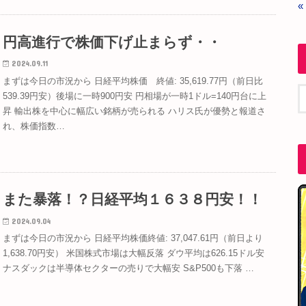
«
円高進行で株価下げ止まらず・・
2024.09.11
まずは今日の市況から 日経平均株価 終値: 35,619.77円（前日比
539.39円安）後場に一時900円安 円相場が一時1ドル=140円台に上
昇 輸出株を中心に幅広い銘柄が売られる ハリス氏が優勢と報道さ
れ、株価指数…
また暴落！？日経平均１６３８円安！！
2024.09.04
まずは今日の市況から 日経平均株価終値: 37,047.61円（前日より
1,638.70円安） 米国株式市場は大幅反落 ダウ平均は626.15ドル安
ナスダックは半導体セクターの売りで大幅安 S&P500も下落 …