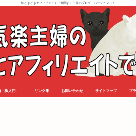
株ときどきアフィリエイトに奮闘する主婦のブログ バージョン３！
画「株入門」！
リンク集
お問い合わせ
サイトマップ
プ