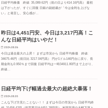
日経平均株価 終値: 35,089.62円（前の日より414.16円高） 最初
は下がったが、すぐに回復 日銀の副総裁が「今は金利を上げな
い」と発言し、安心感が…
昨日は4,451円安、今日は3,217円高！こ
んな日経平均はいやだ！
2024.08.06
今日は過去最大の上昇！ まずは市況から 日経平均株価 終値:
34675.46円（前日比 3217.04円高） 円が1ドル146円台に戻り、長
期金利も0.950％まで回復 日経平均は一時34911.80円まで上がり、
終値…
日経平均下げ幅過去最大の超絶大暴落！
2024.08.05
こんな下げ方見たことない！！ まずは今日の市況から 日経平均終
値: 31458.42円（前営業日比4451.28円安） 米国市場の大幅下落と