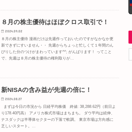
８月の株主優待はほぼクロス取引で！
2024.09.02
８月の株主優待 漫画だけは先週作っておいたのですがなかなか更
新できずにすいません・・ 先週からちょっと忙しくて１年間のん
びりした分のつけがまわっています^^; がんばります！ ってこと
で、先週は８月の株主優待の権利取りが…
新NISAの含み益が先週の倍に！
2024.08.27
まずは今日の市況から 日経平均株価 終値: 38,288.62円（前日よ
り178.40円高） アメリカ株式市場はまちまち。 ダウ平均は続伸、
ナスダックは半導体セクターの下落で軟調。 東京市場は方向感に
乏しいスタート。…