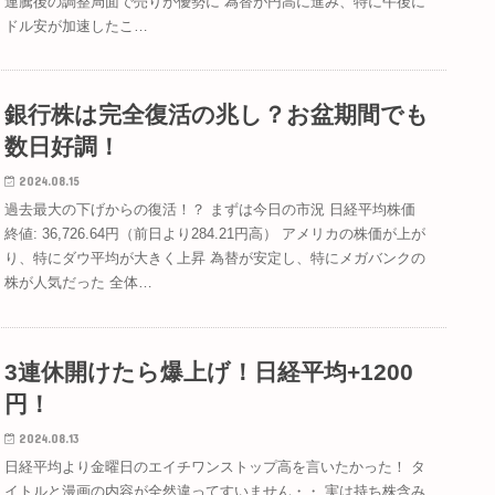
連騰後の調整局面で売りが優勢に 為替が円高に進み、特に午後に
ドル安が加速したこ…
銀行株は完全復活の兆し？お盆期間でも
数日好調！
2024.08.15
過去最大の下げからの復活！？ まずは今日の市況 日経平均株価
終値: 36,726.64円（前日より284.21円高） アメリカの株価が上が
り、特にダウ平均が大きく上昇 為替が安定し、特にメガバンクの
株が人気だった 全体…
3連休開けたら爆上げ！日経平均+1200
円！
2024.08.13
日経平均より金曜日のエイチワンストップ高を言いたかった！ タ
イトルと漫画の内容が全然違ってすいません・・ 実は持ち株含み