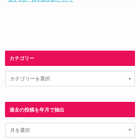
カテゴリー
過去の投稿を年月で抽出