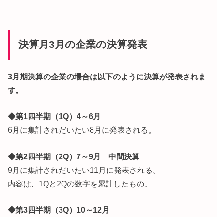
決算月3月の企業の決算発表
3月期決算の企業の場合は以下のように決算が発表されま
す。
◆第1四半期
（1Q）
4～6月
6月に集計されだいたい8月に発表される。
◆
第2四半期
（2Q）
7～9月 中間決算
9月に集計されだいたい11月に発表される。
内容は、1Qと2Qの数字を累計したもの。
◆
第3四半期（3Q）10～12月