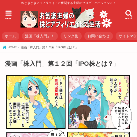
株ときどきアフィリエイトに奮闘する主婦のブログ バージョン３！
menu
search
ホーム
漫画「株入門」！
リンク集
お問い合わせ
サイトマ
HOME
漫画「株入門」第１２回「IPO株とは？」
漫画「株入門」第１２回「IPO株とは？」