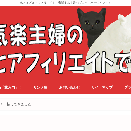
株ときどきアフィリエイトに奮闘する主婦のブログ バージョン３！
画「株入門」！
リンク集
お問い合わせ
サイトマップ
プ
！！払ってきました。