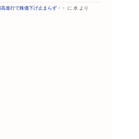
円高進行で株価下げ止まらず・・
に
水
より