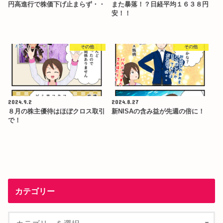
円高進行で株価下げ止まらず・・
また暴落！？日経平均１６３８円
安！！
その他
その他
2024.9.2
2024.8.27
８月の株主優待はほぼクロス取引
新NISAの含み益が先週の倍に！
で！
カテゴリー