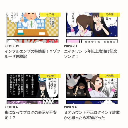
その他
その他
2019.2.19
2024.7.1
インフルエンザの特効薬！？ゾフ
エイチワン ５年以上塩漬け記念
ルーザ体験記
ソング！
その他
その他
2018.11.6
2018.9.4
夜になってブログの表示が不安
ｄアカウント不正ログイン？詐欺
定！？
かと思ったら本物だった