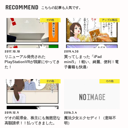
RECOMMEND
こちらの記事も人気です。
その他
アップル製品
2017.10.18
2019.4.30
リニューアル発売された
買ってしまった「iPad
PlayStationVRが我家にやってき
mini5」！軽い、綺麗、便利！電
た！
子書籍も快適♪
その他
その他
2019.12.9
2016.3.4
ゲオの延滞金、株主にも無慈悲な
魔法少女エクセディ！（意味不
高額請求！！払ってきました。
明）