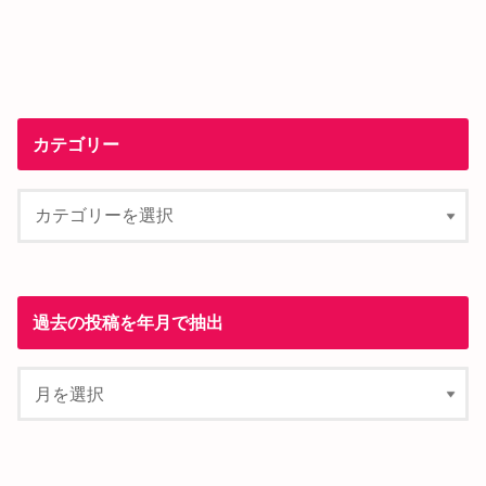
カテゴリー
過去の投稿を年月で抽出