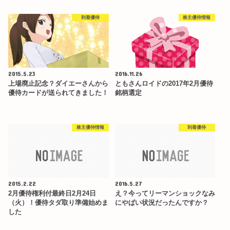
到着優待
株主優待情報
2015.5.23
2016.11.26
上場廃止記念？ダイエーさんから
ともさんロイドの2017年2月優待
優待カードが送られてきました！
銘柄選定
株主優待情報
到着優待
2015.2.22
2016.5.27
2月優待権利付最終日2月24日
え？今ってリーマンショックなみ
（火）！優待タダ取り準備始めま
にやばい状況だったんですか？
した