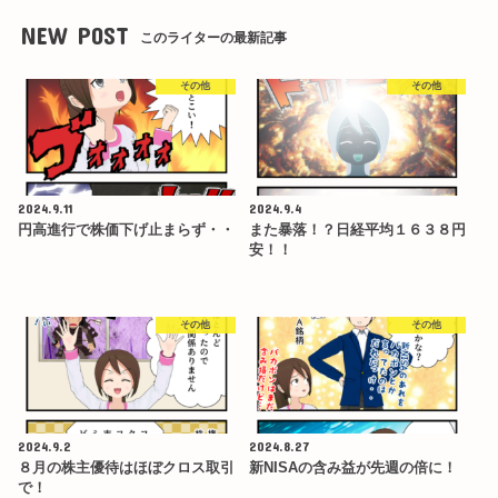
NEW POST
このライターの最新記事
その他
その他
2024.9.11
2024.9.4
円高進行で株価下げ止まらず・・
また暴落！？日経平均１６３８円
安！！
その他
その他
2024.9.2
2024.8.27
８月の株主優待はほぼクロス取引
新NISAの含み益が先週の倍に！
で！