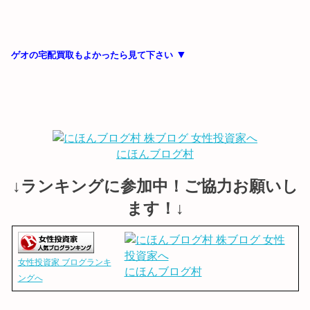
▼
ゲオの宅配買取もよかったら見て下さい
にほんブログ村
↓ランキングに参加中！ご協力お願いし
ます！↓
女性投資家 ブログランキ
にほんブログ村
ングへ