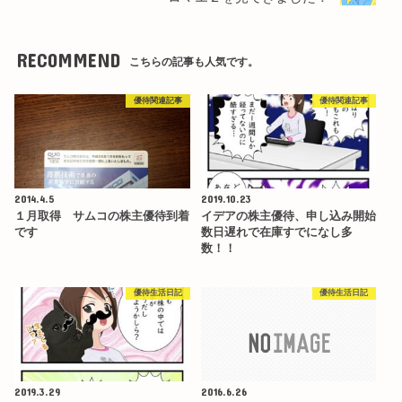
RECOMMEND
こちらの記事も人気です。
優待関連記事
優待関連記事
2014.4.5
2019.10.23
１月取得 サムコの株主優待到着
イデアの株主優待、申し込み開始
です
数日遅れで在庫すでになし多
数！！
優待生活日記
優待生活日記
2019.3.29
2016.6.26