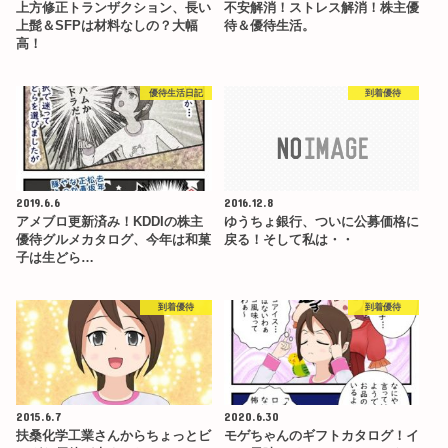
上方修正トランザクション、長い
不安解消！ストレス解消！株主優
上髭＆SFPは材料なしの？大幅
待＆優待生活。
高！
優待生活日記
到着優待
2019.6.6
2016.12.8
アメブロ更新済み！KDDIの株主
ゆうちょ銀行、ついに公募価格に
優待グルメカタログ、今年は和菓
戻る！そして私は・・
子は生どら…
到着優待
到着優待
2015.6.7
2020.6.30
扶桑化学工業さんからちょっとビ
モゲちゃんのギフトカタログ！イ