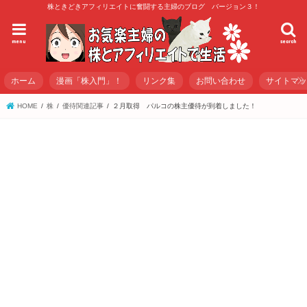
株ときどきアフィリエイトに奮闘する主婦のブログ バージョン３！
menu
search
ホーム
漫画「株入門」！
リンク集
お問い合わせ
サイトマ
HOME
株
優待関連記事
２月取得 パルコの株主優待が到着しました！