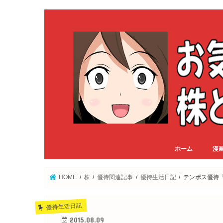
ホーム
漫
HOME
株
優待関連記事
優待生活日記
テンポス優待
優待生活日記
2015.08.09