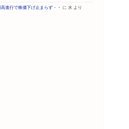
円高進行で株価下げ止まらず・・
に
水
より