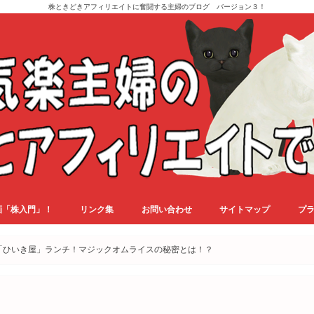
株ときどきアフィリエイトに奮闘する主婦のブログ バージョン３！
画「株入門」！
リンク集
お問い合わせ
サイトマップ
プ
「ひいき屋」ランチ！マジックオムライスの秘密とは！？