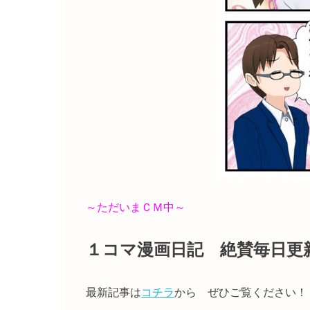
～ただいまＣＭ中～
１コマ漫画日記 絶賛毎日更
最新記事は
コチラ
から ぜひご覧ください！