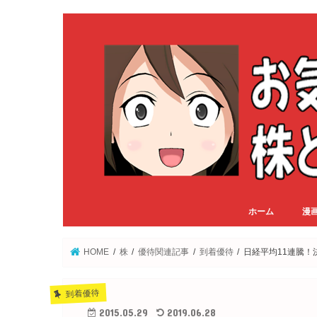
ホーム
漫
HOME
株
優待関連記事
到着優待
日経平均11連騰
到着優待
2015.05.29
2019.06.28