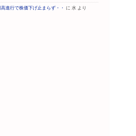
円高進行で株価下げ止まらず・・
に
水
より