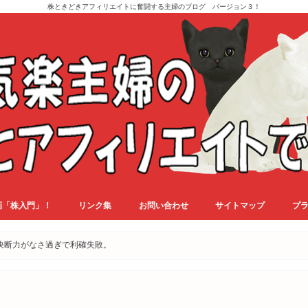
株ときどきアフィリエイトに奮闘する主婦のブログ バージョン３！
画「株入門」！
リンク集
お問い合わせ
サイトマップ
プ
！決断力がなさ過ぎで利確失敗。