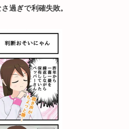
なさ過ぎで利確失敗。