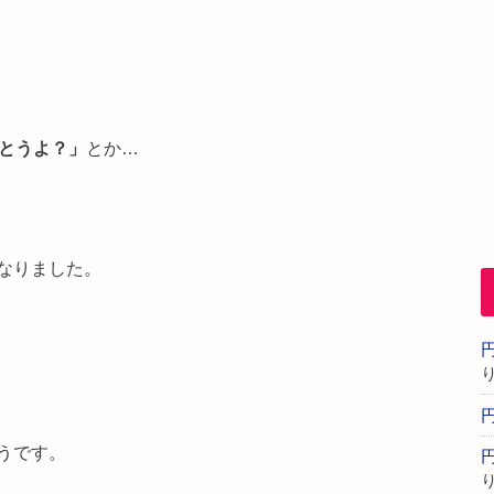
待とうよ？」
とか…
なりました。
うです。