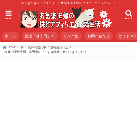
株ときどきアフィリエイトに奮闘する主婦のブログ バージョン３！
menu
search
ホーム
漫画「株入門」！
リンク集
お問い合わせ
サイトマ
HOME
株
優待関連記事
優待生活日記
今週の優待生活 吉野屋の「牛すき鍋膳」食べてきました！