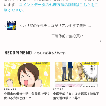
います。
コメントデータの処理方法の詳細はこちらをご
覧ください
。
ヒカリ展の芋虫チョコがリアルすぎて無理…。
三連休前に無心買い！
RECOMMEND
こちらの記事も人気です。
優待生活日記
優待生活日記
2014.6.22
2017.7.31
今週末の優待生活 魚屋路で安く
金曜売却「Ｂ」は大幅高！持株下
食べる方法とは！？
落で引け後に上昇？