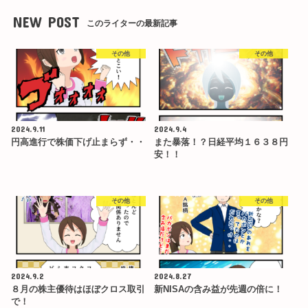
NEW POST
このライターの最新記事
その他
その他
2024.9.11
2024.9.4
円高進行で株価下げ止まらず・・
また暴落！？日経平均１６３８円
安！！
その他
その他
2024.9.2
2024.8.27
８月の株主優待はほぼクロス取引
新NISAの含み益が先週の倍に！
で！