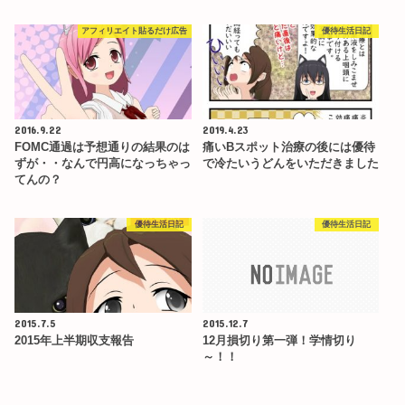
アフィリエイト貼るだけ広告
優待生活日記
2016.9.22
2019.4.23
FOMC通過は予想通りの結果のは
痛いBスポット治療の後には優待
ずが・・なんで円高になっちゃっ
で冷たいうどんをいただきました
てんの？
優待生活日記
優待生活日記
2015.7.5
2015.12.7
2015年上半期収支報告
12月損切り第一弾！学情切り
～！！