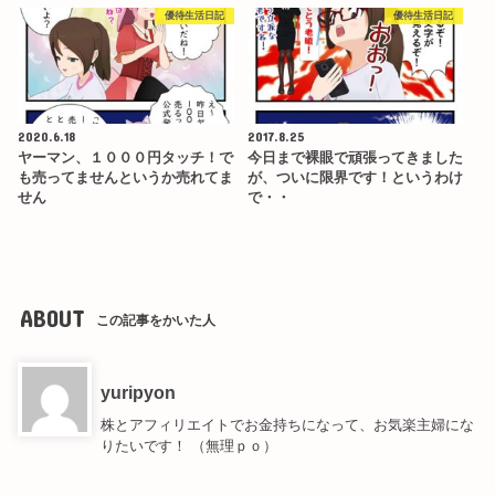
優待生活日記
優待生活日記
2020.6.18
2017.8.25
ヤーマン、１０００円タッチ！で
今日まで裸眼で頑張ってきました
も売ってませんというか売れてま
が、ついに限界です！というわけ
せん
で・・
ABOUT
この記事をかいた人
yuripyon
株とアフィリエイトでお金持ちになって、お気楽主婦にな
りたいです！ （無理ｐｏ）