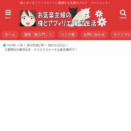
株ときどきアフィリエイトに奮闘する主婦のブログ バージョン３！
menu
search
ホーム
漫画「株入門」！
リンク集
お問い合わせ
サイトマ
HOME
株
優待関連記事
優待生活日記
２週間分の優待生活 クリスマスケーキも株主優待で！