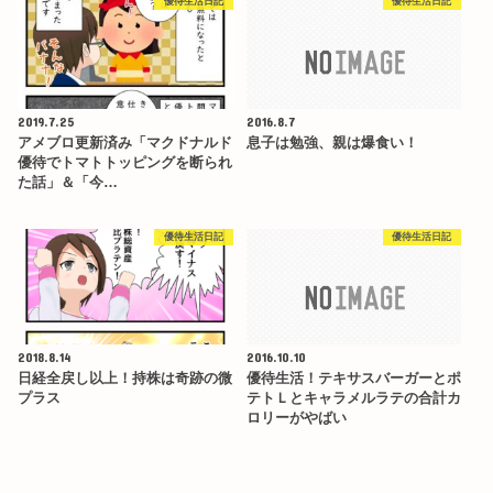
優待生活日記
優待生活日記
2019.7.25
2016.8.7
アメブロ更新済み「マクドナルド
息子は勉強、親は爆食い！
優待でトマトトッピングを断られ
た話」＆「今…
優待生活日記
優待生活日記
2018.8.14
2016.10.10
日経全戻し以上！持株は奇跡の微
優待生活！テキサスバーガーとポ
プラス
テトＬとキャラメルラテの合計カ
ロリーがやばい