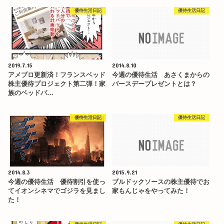
優待生活日記
優待生活日記
2019.7.15
2014.8.10
アメブロ更新済！フランスベッド
今週の優待生活 あさくまからの
株主優待プロジェクト第二弾！家
バースデープレゼントとは？
族のベッドパ…
優待生活日記
優待生活日記
2014.8.3
2015.9.21
今週の優待生活 優待割引を使っ
ブルドックソースの株主優待でお
てイオンシネマでゴジラを見まし
家もんじゃをやってみた！
た！