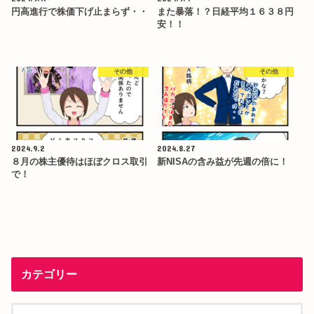
円高進行で株価下げ止まらず・・
また暴落！？日経平均１６３８円
安！！
その他
その他
2024.9.2
2024.8.27
８月の株主優待はほぼクロス取引
新NISAの含み益が先週の倍に！
で！
カテゴリー