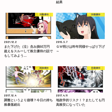
結果
到着優待
到着優待
2021.12.2
2015.5.7
また下げた（泣）含み損60万円
ＧＷ明けは昨年同様やっぱり下げ
超えをスルーして株主優待の話で
～
もしてみよう…
到着優待
到着優待
2017.12.4
2017.4.11
調整というより崩壊？今日の持ち
地政学的リスク！？またしても円
株暴落続出
高株安になっていた