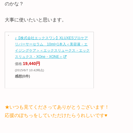
のかな？
大事に使いたいと思います。
♪【株式会社エックスワン】XLUXESプロケア
リバーサーセラム 10ml×1本入＜美容液・エ
イジングケア＞＜エックスリュークス・エック
スリュクス・XOne・XONE＞
19,440円
価格:
(2015/6/7 10:42時点)
感想(0件)
★いつも見てくださってありがとうございます！
応援のぽちっをしていただけたらうれしいです♥