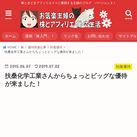
株ときどきアフィリエイトに奮闘する主婦のブログ バージョン３！
menu
search
ホーム
漫画「株入門」！
リンク集
お問い合わせ
サイトマ
HOME
株
優待関連記事
到着優待
扶桑化学工業さんからちょっとビッグな優待が来ました！
2015.06.07
2019.07.02
到着優待
扶桑化学工業さんからちょっとビッグな優待
が来ました！