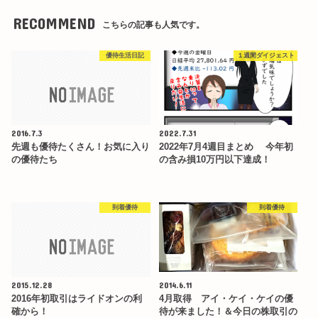
RECOMMEND
こちらの記事も人気です。
優待生活日記
１週間ダイジェスト
2016.7.3
2022.7.31
先週も優待たくさん！お気に入り
2022年7月4週目まとめ 今年初
の優待たち
の含み損10万円以下達成！
到着優待
到着優待
2015.12.28
2014.6.11
2016年初取引はライドオンの利
4月取得 アイ・ケイ・ケイの優
確から！
待が来ました！＆今日の株取引の