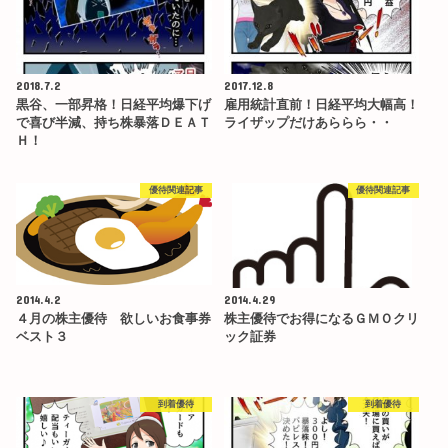
2018.7.2
2017.12.8
黒谷、一部昇格！日経平均爆下げ
雇用統計直前！日経平均大幅高！
で喜び半減、持ち株暴落ＤＥＡＴ
ライザップだけあららら・・
Ｈ！
優待関連記事
優待関連記事
2014.4.2
2014.4.29
４月の株主優待 欲しいお食事券
株主優待でお得になるＧＭＯクリ
ベスト３
ック証券
到着優待
到着優待