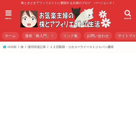
株ときどきアフィリエイトに奮闘する主婦のブログ バージョン３！
menu
search
ホーム
漫画「株入門」！
リンク集
お問い合わせ
サイトマ
HOME
株
優待関連記事
１２月取得・コカコーライーストジャパン優待