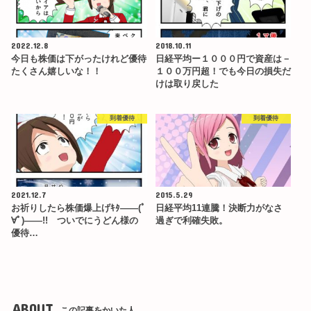
2022.12.8
2018.10.11
今日も株価は下がったけれど優待
日経平均ー１０００円で資産は－
たくさん嬉しいな！！
１００万円超！でも今日の損失だ
けは取り戻した
到着優待
到着優待
2021.12.7
2015.5.29
お祈りしたら株価爆上げｷﾀ――(ﾟ
日経平均11連騰！決断力がなさ
∀ﾟ)――!! ついでにうどん様の
過ぎで利確失敗。
優待…
ABOUT
この記事をかいた人