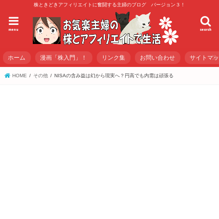
株ときどきアフィリエイトに奮闘する主婦のブログ バージョン３！
menu
search
ホーム
漫画「株入門」！
リンク集
お問い合わせ
サイトマ
HOME
その他
NISAの含み益は幻から現実へ？円高でも内需は頑張る