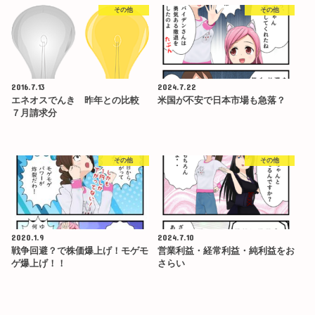
その他
その他
2016.7.13
2024.7.22
エネオスでんき 昨年との比較
米国が不安で日本市場も急落？
７月請求分
その他
その他
2020.1.9
2024.7.10
戦争回避？で株価爆上げ！モゲモ
営業利益・経常利益・純利益をお
ゲ爆上げ！！
さらい