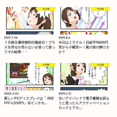
その他
その他
2017.7.26
2019.8.6
７月株主優待権利付最終日！ブラ
今日はミラクル！日経平均600円
スを売るか売らないか迷って迷っ
安から小幅安へ！嵐の前の静けさ
てその結果・・
か？
その他
その他
2022.9.24
2019.3.31
新しいPCディスプレイは「 IRIE
古いアイパッドで電子書籍を読も
FFF-LD32P5」32インチモ…
うと思ったらアクティベーション
ロックとアカ…