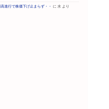
円高進行で株価下げ止まらず・・
に
水
より