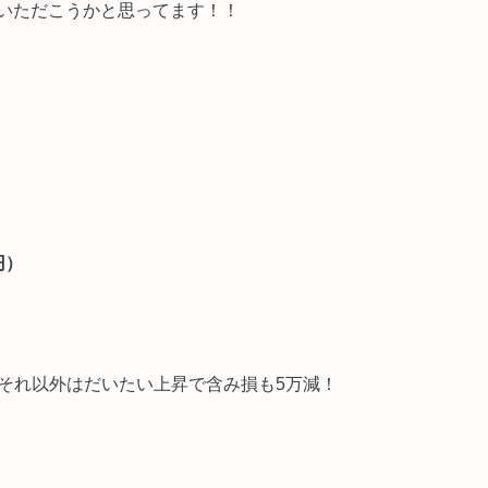
いただこうかと思ってます！！
円）
がそれ以外はだいたい上昇で含み損も5万減！