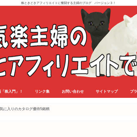
株ときどきアフィリエイトに奮闘する主婦のブログ バージョン３！
画「株入門」！
リンク集
お問い合わせ
サイトマップ
プ
お気に入りのカタログ優待5銘柄