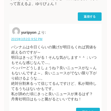
って言えるよ、ゆりぴょん！
返信する
yuripyon
より:
2015年3月2日 9:52 PM
バンナムは今日くらいの騰げが明日もくれば買値を
超えるのですが～
明日はきっと下がる！そんな気がします＾＾；いつ
もそんな感じなんで…。
ペッパーどうしましょうね？良いニュースがな～ん
もないんですよ～。良いニュースがでない限り下が
り続けるような…。
絶対分割来るって信じてるんですけど、私が期待し
てるうちはないかもです。
私が諦めた頃にきっと良いニュースが来るはず？
丹青社明日はもっと騰がるといいですね！