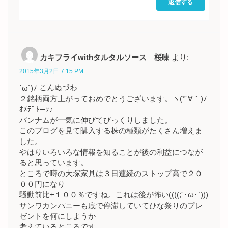
返信する
カキフライwithタルタルソース 桜味
より:
2015年3月2日 7:15 PM
´ω`)ﾉ こんぬづわ
２銘柄両方上がっておめでとうございます。ヽ(*´∀｀)ﾉ
ｵﾒﾃﾞﾄ─ｯ♪
バンナムが一気に伸びてびっくりしました。
このブログを見て購入する株の種類がたくさん増えま
した。
やはりいろいろな情報を知ることが後の利益につなが
ると思っています。
ところで噂の大塚家具は３日連続のストップ高で２０
００円になり
騒動前比+１００％ですね。これは後が怖い((((;´･ω･`)))
サンワカンパニーも底で停滞していてひな祭りのプレ
ゼントを何にしようか
考えているところです。