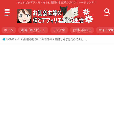
株ときどきアフィリエイトに奮闘する主婦のブログ バージョン３！
menu
search
ホーム
漫画「株入門」！
リンク集
お問い合わせ
サイトマ
HOME
株
優待関連記事
到着優待
期待し過ぎはだめですね…。