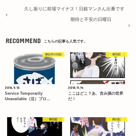
久し振りに前場マイナス！日銀マンさん出番です
期待と不安の日曜日
RECOMMEND
こちらの記事も人気です。
株以外の日記
株日記
2016.9.15
2018.11.14
Service Temporarily
ここはどこ？あ、含み損の世界
Unavailable（泣）ブロ…
だ！
株日記
株日記