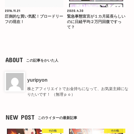
2016.11.21
2020.4.30
圧倒的な買い気配！ブロードリー
緊急事態宣言が１カ月延長らしい
フの現在！
のに日経平均２万円回復ですっ
て？
ABOUT
この記事をかいた人
yuripyon
株とアフィリエイトでお金持ちになって、お気楽主婦にな
りたいです！ （無理ｐｏ）
NEW POST
このライターの最新記事
その他
その他