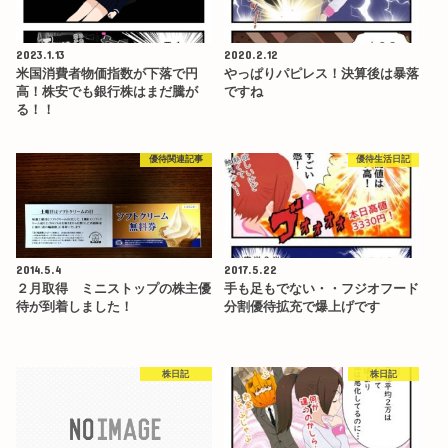
2023.1.13
2020.2.12
米国消費者物価指数が下落で円
やっぱりパピレス！決算後は暴落
高！株安でも銀行株はまだ騰が
ですね
る！！
優待関連記事
優待生活日記
2014.5.4
2017.5.22
２月取得 ミニストップの株主優
手も足もでない・・フジオフード
待が到着しました！
分割優待拡充で爆上げです
株日記
株日記