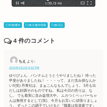
到着優待
株主優待情報
株日記
4
件のコメント
ちえ
より:
2015年3月2日 6:02 PM
ゆりぴょん、バンナムとうとうやりましたね！ 待った
甲斐がありましたね！ ・・・って、まだ含み損なんか
い‼︎(笑) 丹青社は、まぁこんなもんでしょう。 3月も出
だしは好調そのものですね。 私は今日の売りは、な
し。 でも着実に含み益増大中。 ムカつくペッパーちゃ
んは無視するとして(笑)、今月もお互いに頑張りましょ
う。 ずっとこの調子でいけると『職業は投資家です』