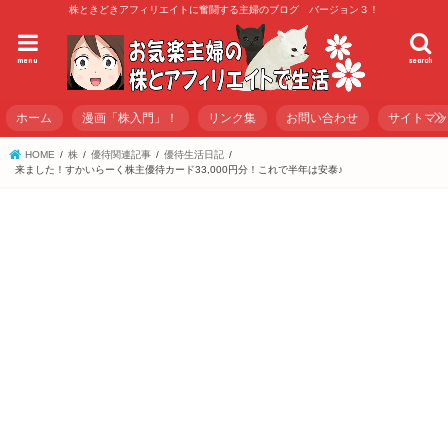
株ときどきアフィリエイトに奮闘する主婦のブログ バージョン３！
menu
search
ホーム
漫画「株入門」！
リンク集
お問い合わせ
サイトマ
HOME
株
優待関連記事
優待生活日記
来ました！すかいらーく株主優待カード33,000円分！これで半年は安泰♪