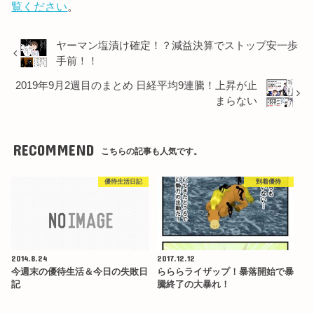
覧ください
。
ヤーマン塩漬け確定！？減益決算でストップ安一歩
手前！！
2019年9月2週目のまとめ 日経平均9連騰！上昇が止
まらない
RECOMMEND
こちらの記事も人気です。
優待生活日記
到着優待
2014.8.24
2017.12.12
今週末の優待生活＆今日の失敗日
らららライザップ！暴落開始で暴
記
騰終了の大暴れ！