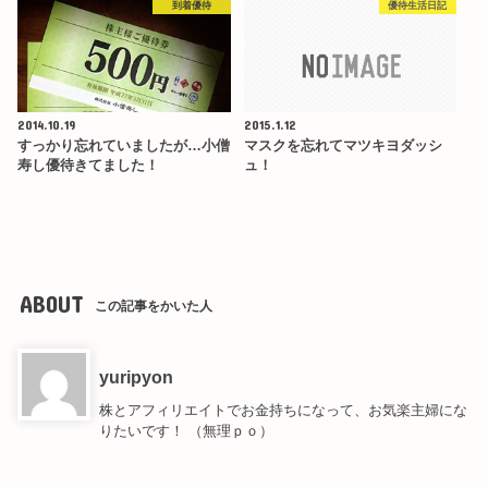
到着優待
優待生活日記
2014.10.19
2015.1.12
すっかり忘れていましたが…小僧
マスクを忘れてマツキヨダッシ
寿し優待きてました！
ュ！
ABOUT
この記事をかいた人
yuripyon
株とアフィリエイトでお金持ちになって、お気楽主婦にな
りたいです！ （無理ｐｏ）