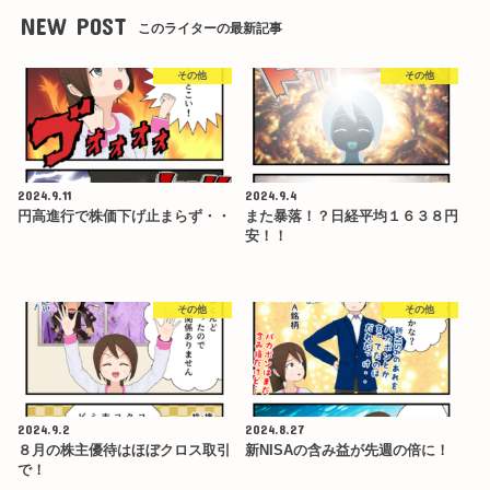
NEW POST
このライターの最新記事
その他
その他
2024.9.11
2024.9.4
円高進行で株価下げ止まらず・・
また暴落！？日経平均１６３８円
安！！
その他
その他
2024.9.2
2024.8.27
８月の株主優待はほぼクロス取引
新NISAの含み益が先週の倍に！
で！