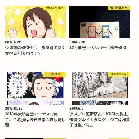
優待生活日記
優待関連記事
2014.6.22
2014.3.30
今週末の優待生活 魚屋路で安く
12月取得・ベルパーク株主優待
食べる方法とは！？
到着優待
優待生活日記
2018.12.28
2019.6.6
2018年大納会はマイナスで終
アメブロ更新済み！KDDIの株主
了。含み損は過去最悪の持ち越し
優待グルメカタログ、今年は和菓
額
子は生どら…