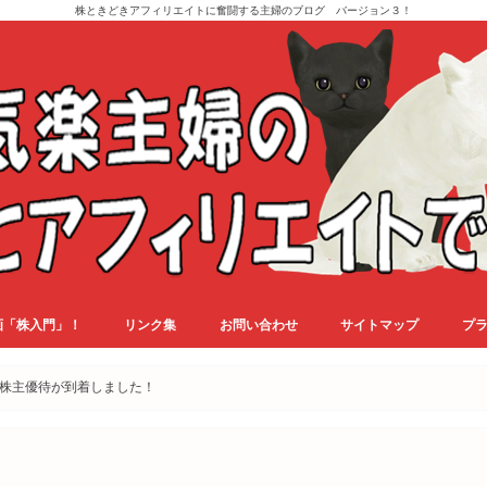
株ときどきアフィリエイトに奮闘する主婦のブログ バージョン３！
画「株入門」！
リンク集
お問い合わせ
サイトマップ
プ
の株主優待が到着しました！