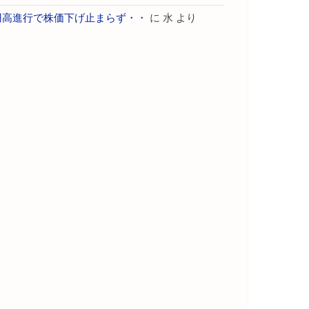
円高進行で株価下げ止まらず・・
に
水
より