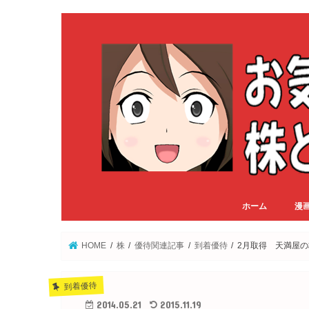
ホーム
漫
HOME
株
優待関連記事
到着優待
2月取得 天満屋
到着優待
2014.05.21
2015.11.19