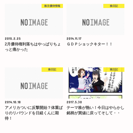
株主優待情報
株日記
2015.2.25
2014.11.17
2月優待権利落ちはやっぱりちょ
ＧＤＰショックキター！！
っと痛かった
株日記
株日記
2014.10.18
2017.5.30
アメリカついに反撃開始？体重ば
テーマ株が熱い！今日はやらかし
りのリバウンドを日経くんに期
銘柄が買値に戻ってそして・・
待！