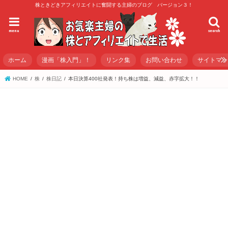
株ときどきアフィリエイトに奮闘する主婦のブログ バージョン３！
menu
search
ホーム
漫画「株入門」！
リンク集
お問い合わせ
サイトマ
HOME
株
株日記
本日決算400社発表！持ち株は増益、減益、赤字拡大！！