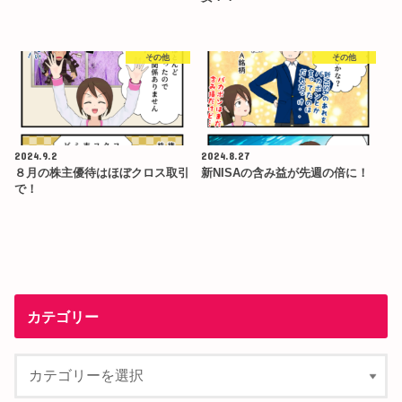
その他
その他
2024.9.2
2024.8.27
８月の株主優待はほぼクロス取引
新NISAの含み益が先週の倍に！
で！
カテゴリー