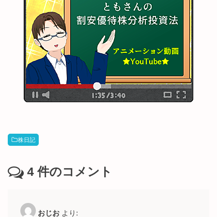
株日記
4
件のコメント
おじお
より: