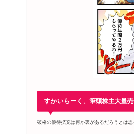
すかいらーく、筆頭株主大量売
破格の優待拡充は何か裏があるだろうとは思