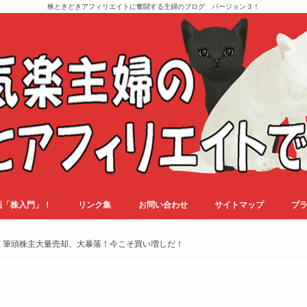
株ときどきアフィリエイトに奮闘する主婦のブログ バージョン３！
画「株入門」！
リンク集
お問い合わせ
サイトマップ
プ
、筆頭株主大量売却、大暴落！今こそ買い増しだ！