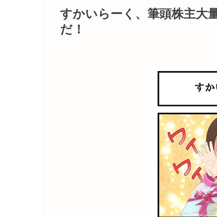
すかいらーく、筆頭株主大
だ！