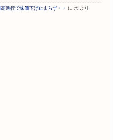
円高進行で株価下げ止まらず・・
に
水
より