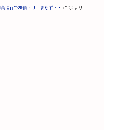
円高進行で株価下げ止まらず・・
に
水
より