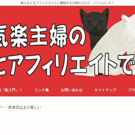
株ときどきアフィリエイトに奮闘する主婦のブログ バージョン３！
画「株入門」！
リンク集
お問い合わせ
サイトマップ
プ
字・・飲食店はまだ厳しい