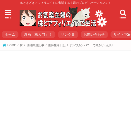
株ときどきアフィリエイトに奮闘する主婦のブログ バージョン３！
menu
search
ホーム
漫画「株入門」！
リンク集
お問い合わせ
サイトマ
HOME
株
優待関連記事
優待生活日記
サンワカンパニーで頭がいっぱい