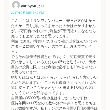
yuripyon
より:
2017年1月28日 3:42 PM
こんにちは！サンワカンパニー、売った方がよかっ
たのか、売り損なってよかったのかはわかりません
が、4万円台の株なので利益が7千円近くになるなら
売ってもよかったなと思ってます。
利確は10％、損切りは5％って確か以前読んだインベ
スターＺに書いてあったのですよ。漫画ですが＾
＾；
でもそれは優待投資とかではなく、短期売買で売り
買い激しくしている方たちの話だと思うので、優待
目的の投資に限っては利確は必ずしも10％じゃない
と思っています。
損切りはほんとは5％くらい下がったらした方がいい
んだと思いますが、こちらも優待さえもらえれば永
遠に持っていてもかまわないと思える銘柄なら気に
しなくていいと私は思ってます。
吉野屋の35000円の含み益はすごかったですね！
優待年間6000円なので数年分の牛丼！と思うとちょ
っと微妙ですが、私もテンポスを年間8千円の優待ほ