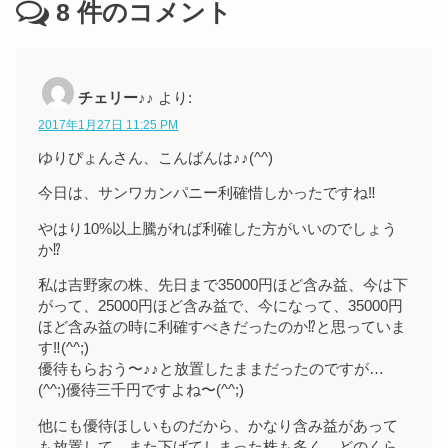
8
件のコメント
チェリー♪♪
より:
2017年1月27日 11:25 PM
ゆりぴょんさん、こんばんは♪♪(^^)
今日は、サンワカンパニー利確惜しかったですね‼︎
やはり10%以上騰がれば利確した方がいいのでしょう
か⁉︎
私は吉野家の株、先日まで35000円ほど含み益、今は下
がって、25000円ほど含み益で、今になって、35000円
ほど含み益の時に利確すべきだったのか⁉︎と思っていま
す‼︎(^^;)
優待もらおう〜♪♪と放置したままだったのですが…
(^^;)優待三千円ですよね〜(^^;)
他にも優待ほしいものだから、かなり含み益があって
も放置して、また下げてしまった株も多く、どのくら