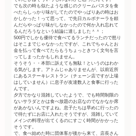
でも次の時も似たような感じのクリームパスタを食
べたらしっかり味がしてたのでやっぱりあの時はお
かしかった！って思って。で先日カルボナーラを頼
んだらやっぱり味がしなかったので何か入れ忘れて
るんだろうなという結論に達しました＾＾；
500円でしかも優待で食べてるランチだったので怒り
はそこまでじゃなかったですが、これでちゃんとお
金を払って食べてたらもうちょっときつく文句を言
ってしまったかもしれません。
そうそう・・本部に訴えても無駄！というのはわか
る気がします。アトムじゃありませんが、以前近所
にあるステーキレストラン（チェーン店ですが上場
はしていません）に息子が友達数人と食事に行った
んです。
夕方でかなり混雑していたようで、でも時間制限の
ないサラダとかは食べ放題のお店なのでなかなか席
があかないんですよね。息子たちは早めに行ったの
で待たずにお店に入れたそうですが、混雑していて
メインの料理が出てくるのにすごく時間がかかった
そうです。
で、食べ始めた時に団体客が後から来て、店長さん