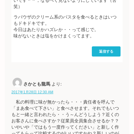
いです＾＾；なるべく見ないようにしています（苦
笑）
ラパウザのクリーム系のパスタを食べるときはいつ
もドキドキです。
今日はあたりかハズレか・・って感じで。
味がないときは塩をかけまくってます。
返信する
さかとも龍馬
より:
2017年1月28日 12:30 AM
私の料理に味が無かったら・・・責任者を呼んで
「まあ食べて下さい」と食べさせます。それでもいつ
もと一緒と言われたら・・う～んどうしよう？近くの
お客さんに食べさすか？従業員全員集合させるか？？
いやいや「ではもう一度作ってください」と新しく作
ってもらって比較するのがいいですかね？新しいのが