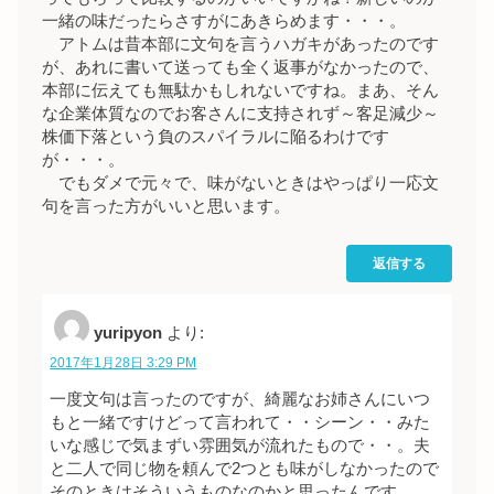
一緒の味だったらさすがにあきらめます・・・。
アトムは昔本部に文句を言うハガキがあったのです
が、あれに書いて送っても全く返事がなかったので、
本部に伝えても無駄かもしれないですね。まあ、そん
な企業体質なのでお客さんに支持されず～客足減少～
株価下落という負のスパイラルに陥るわけです
が・・・。
でもダメで元々で、味がないときはやっぱり一応文
句を言った方がいいと思います。
返信する
yuripyon
より:
2017年1月28日 3:29 PM
一度文句は言ったのですが、綺麗なお姉さんにいつ
もと一緒ですけどって言われて・・シーン・・みた
いな感じで気まずい雰囲気が流れたもので・・。夫
と二人で同じ物を頼んで2つとも味がしなかったので
そのときはそういうものなのかと思ったんです。