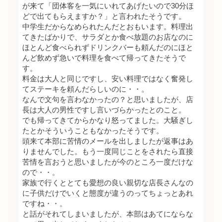
が来て「団体客を一気にいれてあげたいので30分ほ
どで出てもらえますか？」と言われたそうです。
中学生だからなめられたんだとおもいます。料理出
てきたばかりで、サラダとか食べ放題のお店なのに
ほとんど食べられずドリンクバーも頼んだのにほと
んど飲めず急いで料理を食べて帰ってきたそうで
す。
料金は大人と同じですし、安い料理ではなく奮発し
てステーキを頼んだらしいのに・・。
なんで文句を言わなかったの？と思いましたが、店
長は大人の男性ですし言いづらかったとのこと。
でも帰ってきてからかなり怒ってました。大騒ぎし
たとかそういうこともなかったそうです。
頭来て本部に苦情のメールを出しましたが返事はあ
りませんでした。もう一度同じことをされたら直接
苦情を言おうと思いましたが今のところ一度だけな
ので・・。
家族で行くととても愛想の良い親切な店長さんなの
に子供だけでいくと態度が違うのってちょっとあれ
ですね・・。
と話がそれてしまいましたが、本部はあてにならな