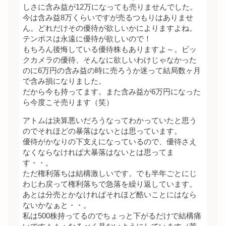
しさに含み益が12万になっても売りませんでした。
今は含み益8万くらいですが売るつもりはありませ
ん。どれだけその優待が欲しいかによりますよね。
テンポスは永遠に優待が欲しいので！
もちろん後悔している優待株もありますよ～。ビッ
クカメラの優待、そんなに欲しいわけじゃなかった
のに6万円の含み益の時に売ろうか迷って結局数ヶ月
で含み損になりました。
だから今も持ってます。また含み益が6万円になった
ら今度こそ売ります（笑）
アトムは決算悪いだろうなってわかっていたと思う
のでそれほどの暴落はないとは思っています。
優待がかなりの下支えになっているので、優待さえ
なくならなければ大暴落はないとは思ってま
す・・。
ただ権利落ちは結構激しいです。でも半年ごとにじ
わじわ戻って権利落ちで急落を繰り返しています。
あとは分売とかなければそれほど酷いことにはなら
ないかなぁと・・。
私は500株持ってるのでちょっと下がるだけで結構痛