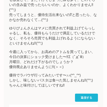
いの含み益で売ったらいいのか、よくわかりません‼︎
(^^;)
売ってしまうと、優待生活出来ないの⁉︎と思ったら、な
かなか売れなくて…(^^;)
ゆりぴょんさんはマメに売買されて利益上げてらっし
ゃるし、私も、優待もらうだけで満足しているだけで
なく、そろそろ売買でも利益上げれるようにならない
といけませんね‼︎(^^;)
今週に入ってから、お高めのアトムを買ってしまい、
今日の決算にショック受けました〜‼︎Σ（ﾟдﾟlll）
月曜日、どれだけ下がるのでしょうか？
優待廃止ありませんように‼︎(＞＜)
優待でラパウザ行ってみたいです〜♪♪(*^_^*)
しかし、味しないパスタは食べた気しませんね‼︎(^^;)
ちゃんと味付けしてほしいですね‼︎
返信する