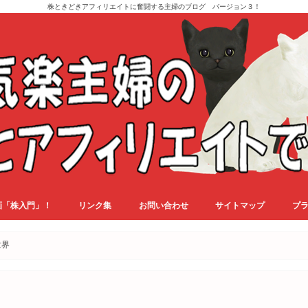
株ときどきアフィリエイトに奮闘する主婦のブログ バージョン３！
画「株入門」！
リンク集
お問い合わせ
サイトマップ
プ
世界