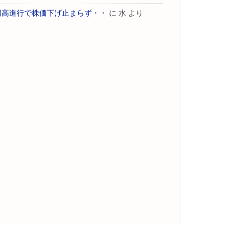
円高進行で株価下げ止まらず・・
に
水
より