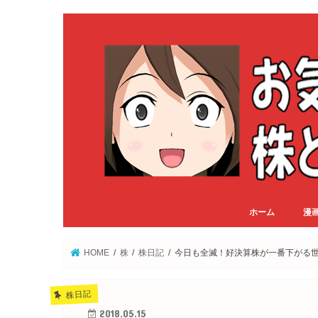
ホーム
漫
HOME
株
株日記
今日も全滅！好決算株が一番下がる
株日記
2018.05.15