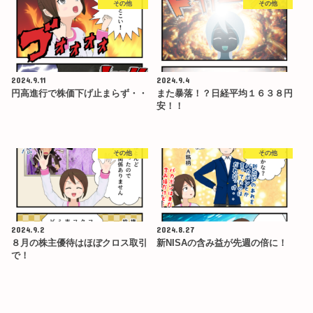
その他
その他
2024.9.11
2024.9.4
円高進行で株価下げ止まらず・・
また暴落！？日経平均１６３８円
安！！
その他
その他
2024.9.2
2024.8.27
８月の株主優待はほぼクロス取引
新NISAの含み益が先週の倍に！
で！