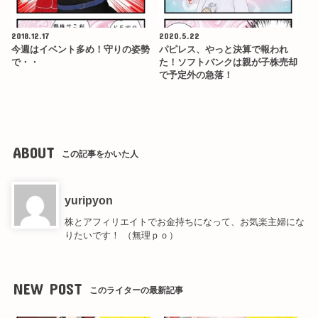
2018.12.17
2020.5.22
今週はイベント多め！守りの姿勢
パピレス、やっと決算で報われ
で・・
た！ソフトバンクは親が子株売却
で予定外の急落！
ABOUT
この記事をかいた人
yuripyon
株とアフィリエイトでお金持ちになって、お気楽主婦にな
りたいです！ （無理ｐｏ）
NEW POST
このライターの最新記事