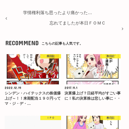
学情権利落ち思ったより痛かった…
忘れてましたが本日ＦＯＭＣ
RECOMMEND
こちらの記事も人気です。
株日記
株日記
2022.12.19
2017.11.1
シンデン・ハイテックスの株価爆
決算爆上げ？日経平均がすごい事
上げ～！！来期配当１９０円って
に！私の決算株は悲しい事に・・
マ・ジ・デ・…
ＩＰＯ
株日記