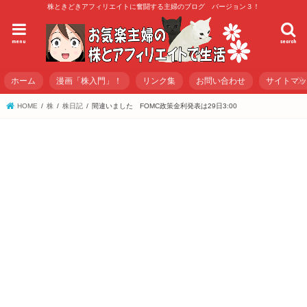
株ときどきアフィリエイトに奮闘する主婦のブログ バージョン３！
menu
search
ホーム
漫画「株入門」！
リンク集
お問い合わせ
サイトマ
HOME
株
株日記
間違いました FOMC政策金利発表は29日3:00