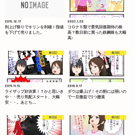
2015.12.17
2023.1.20
利上げ祭りでキリンを利確！指値
コロナ５類で景気回復期待の株
を下げて売りました。
高？数日前に買った鉄鋼株も大幅
高♪
株日記
株日記
2019.11.15
2018.8.17
ライザップ好決算！？かと思いき
ダウは爆上げ！その割には弱いの
や・・売り気配スタート、大幅
で一旦微益で1つ撤退
安・・。あとち…
株日記
株日記