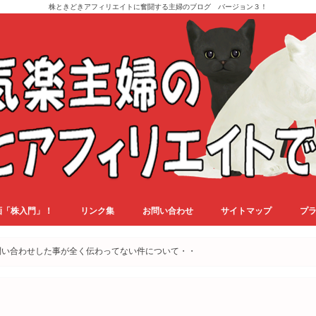
株ときどきアフィリエイトに奮闘する主婦のブログ バージョン３！
画「株入門」！
リンク集
お問い合わせ
サイトマップ
プ
問い合わせした事が全く伝わってない件について・・