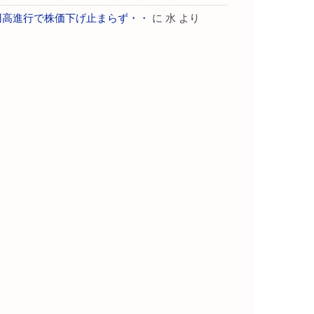
円高進行で株価下げ止まらず・・
に
水
より