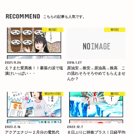
RECOMMEND
こちらの記事も人気です。
株日記
株日記
2021.11.26
2016.1.27
え？また変異株！！暴落の涙で塩
原油安→株安→原油高→株高 こ
漬けいっぱい・・
の流れそろそろやめてもらえませ
んか？
株以外の日記
株日記
2023.2.16
2022.12.7
アクアエナジー２月分の電気代
８日ぶりに持株プラス！日経平均