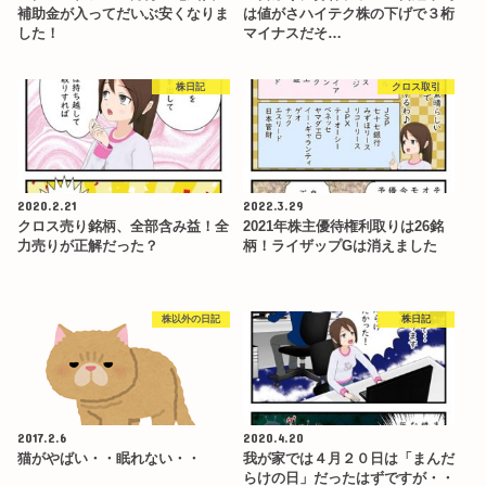
補助金が入ってだいぶ安くなりま
は値がさハイテク株の下げで３桁
した！
マイナスだそ…
株日記
クロス取引
2020.2.21
2022.3.29
クロス売り銘柄、全部含み益！全
2021年株主優待権利取りは26銘
力売りが正解だった？
柄！ライザップGは消えました
株以外の日記
株日記
2017.2.6
2020.4.20
猫がやばい・・眠れない・・
我が家では４月２０日は「まんだ
らけの日」だったはずですが・・