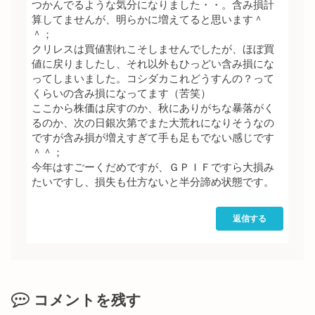
つかんでるような気分になりました・・。含み損計
算してませんが、明らかに増えてると思います＾
＾；
クリレスは買値割れこそしませんでしたが、ほぼ買
値に戻りましたし、それ以外もひっどい含み損にな
ってしまいました。コシダカこれどうすんの？って
くらいの含み損になってます（苦笑）
ここから株価は戻すのか、秋にありがちな暴落がく
るのか、次の日銀次第でまた大荒れになりそうなの
ですが含み損が増えすぎて手も足もでない感じです
＾＾；
今年はすごーくだめですが、ＧＰＩＦですら大損み
たいですし、損失も仕方ないと半分諦め状態です。
返信する
コメントを残す