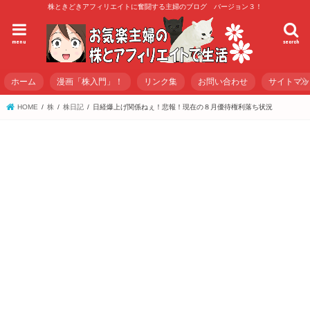
株ときどきアフィリエイトに奮闘する主婦のブログ バージョン３！
menu
search
ホーム
漫画「株入門」！
リンク集
お問い合わせ
サイトマ
HOME
株
株日記
日経爆上げ関係ねぇ！悲報！現在の８月優待権利落ち状況