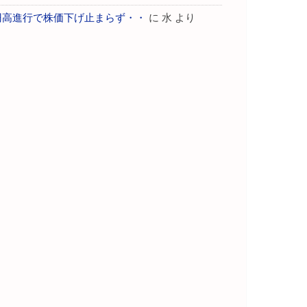
円高進行で株価下げ止まらず・・
に
水
より