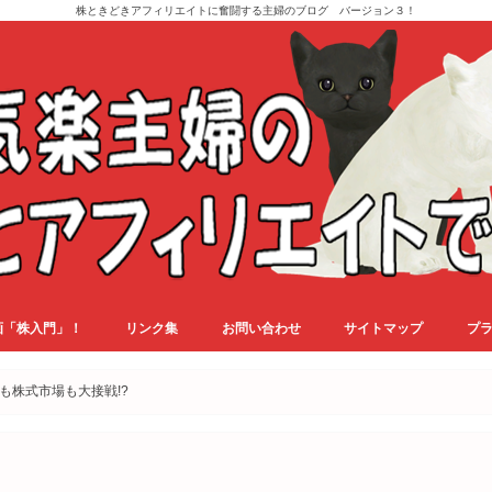
株ときどきアフィリエイトに奮闘する主婦のブログ バージョン３！
画「株入門」！
リンク集
お問い合わせ
サイトマップ
プ
も株式市場も大接戦!?