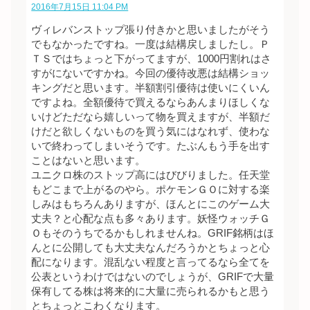
2016年7月15日 11:04 PM
ヴィレバンストップ張り付きかと思いましたがそう
でもなかったですね。一度は結構戻しましたし。Ｐ
ＴＳではちょっと下がってますが、1000円割れはさ
すがにないですかね。今回の優待改悪は結構ショッ
キングだと思います。半額割引優待は使いにくいん
ですよね。全額優待で買えるならあんまりほしくな
いけどただなら嬉しいって物を買えますが、半額だ
けだと欲しくないものを買う気にはなれず、使わな
いで終わってしまいそうです。たぶんもう手を出す
ことはないと思います。
ユニクロ株のストップ高にはびびりました。任天堂
もどこまで上がるのやら。ポケモンＧＯに対する楽
しみはもちろんありますが、ほんとにこのゲーム大
丈夫？と心配な点も多々あります。妖怪ウォッチＧ
Ｏもそのうちでるかもしれませんね。GRIF銘柄はほ
んとに公開しても大丈夫なんだろうかとちょっと心
配になります。混乱ない程度と言ってるなら全てを
公表というわけではないのでしょうが、GRIFで大量
保有してる株は将来的に大量に売られるかもと思う
とちょっとこわくなります。