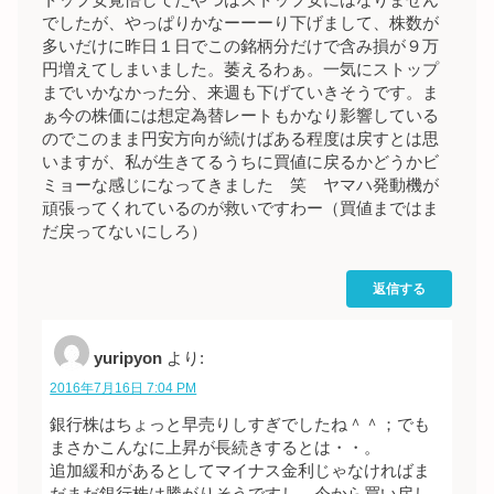
でしたが、やっぱりかなーーーり下げまして、株数が
多いだけに昨日１日でこの銘柄分だけで含み損が９万
円増えてしまいました。萎えるわぁ。一気にストップ
までいかなかった分、来週も下げていきそうです。ま
ぁ今の株価には想定為替レートもかなり影響している
のでこのまま円安方向が続けばある程度は戻すとは思
いますが、私が生きてるうちに買値に戻るかどうかビ
ミョーな感じになってきました 笑 ヤマハ発動機が
頑張ってくれているのが救いですわー（買値まではま
だ戻ってないにしろ）
返信する
yuripyon
より:
2016年7月16日 7:04 PM
銀行株はちょっと早売りしすぎでしたね＾＾；でも
まさかこんなに上昇が長続きするとは・・。
追加緩和があるとしてマイナス金利じゃなければま
だまだ銀行株は騰がりそうですし、今から買い戻し