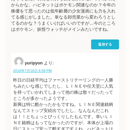
からかな。ハピネットはポケモン関連なのか？今年の
株優をて思ったのは低年齢層の少女漫画にも力を入れ
てる感じがしました。単なる卸売業から変わろうとし
てるのかな？うまくいけばいいのですが…今のところ
はポケモン、妖怪ウォッチがメインみたいですね。
返信する
yuripyon
より:
2016年7月16日 6:58 PM
昨日の日経平均はファーストリテーリングの一人勝
ちみたいな感じでしたし、ＬＩＮＥや任天堂に人気
を持っていかれてしまって他の株は散々だったって
ところが多かったようです。
新興は特に酷かったかもですね。ＬＩＮＥ関連銘柄
なんてストップ安続出でしたし、なんなんだこれ
は！！とちょっとびっくりしたもんです。幸いＬＩ
ＮＥ銘柄はもってなかったのですが、本体が上場の
日にストップ安って酷すぎですよね。ハピネットは