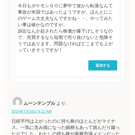
今日もポケモンＧＯに夢中で崖から転落なんて
事故が米国ではあったようですが、ほんとにこ
のゲーム大丈夫なんですかね・・。やってみた
い事は確かなのですが。
訴訟なんか起されたら株価が爆下げしそうなの
で、売買するなら短期で売り抜けないと危険そ
うではあります。問題なければどこまでも上が
っていきそうですが！
返信する
ムーンテンプル
より:
2016年7月16日 9:12 AM
日経平均は上がったのに持ち株のほとんどがマイナ
ス。一気に含み損になった銘柄もあって踏んだり蹴っ
たりでした。わたしの持ち株が新興市場メインだった