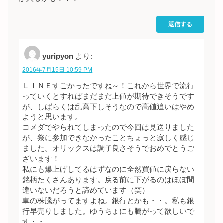
返信する
yuripyon
より:
2016年7月15日 10:59 PM
ＬＩＮＥすごかったですね～！これから世界で流行
っていくとすればまだまだ上値が期待できそうです
が、しばらくは乱高下しそうなので高値追いはやめ
ようと思います。
コメダでやられてしまったので今回は見送りました
が、祭に参加できなかったことちょっと寂しく感じ
ました。オリックスは調子良さそうでおめでとうご
ざいます！
私にも爆上げしてるはずなのに全然買値に戻らない
銘柄たくさんあります。戻る前に下がるのはほぼ間
違いないだろうと諦めています（笑）
車の株騰がってますよね。銀行とかも・・。私も銀
行早売りしました。ゆうちょにも騰がって欲しいで
す・・。