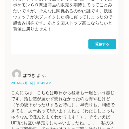
ポケモンＧＯ関連商品の販売を期待してってことみ
たいですが、そんなに関係あるのかは謎です。妖怪
ウォッチが大ブレイクした頃に買ってしまったので
超含み損株です。あと２回ストップ高にならないと
買値に戻りません！
返信する
はづき
より:
2016年7月16日 10:49 AM
こんにちは こちらは昨日から猛暑も一服という感じ
です。指し値が届かず売れなかったのも悔やむけど
（その後下がったりすると特に）、早売りも、利確で
きても、あーあって思いますよねぇ（わたししょっち
ゅうなんでほんとよくわかります！）。そういえば
UFJはお互い早売りしちゃいましたね。。。 私のス
トップ安覚悟してたやつはストップ安にはなりません