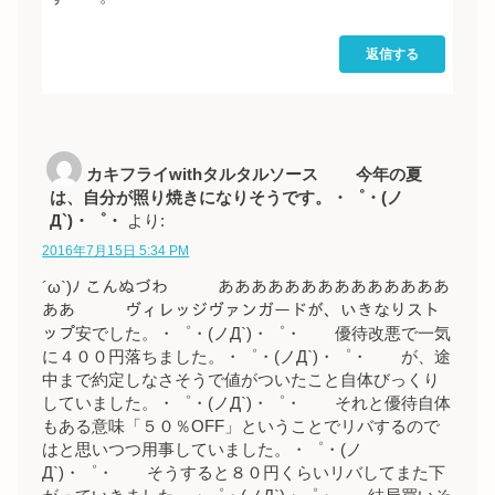
返信する
カキフライwithタルタルソース 今年の夏
は、自分が照り焼きになりそうです。・゜・(ノ
Д`)・゜・
より:
2016年7月15日 5:34 PM
´ω`)ﾉ こんぬづわ ああああああああああああああ
ああ ヴィレッジヴァンガードが、いきなりスト
ップ安でした。・゜・(ノД`)・゜・ 優待改悪で一気
に４００円落ちました。・゜・(ノД`)・゜・ が、途
中まで約定しなさそうで値がついたこと自体びっくり
していました。・゜・(ノД`)・゜・ それと優待自体
もある意味「５０％OFF」ということでリバするので
はと思いつつ用事していました。・゜・(ノ
Д`)・゜・ そうすると８０円くらいリバしてまた下