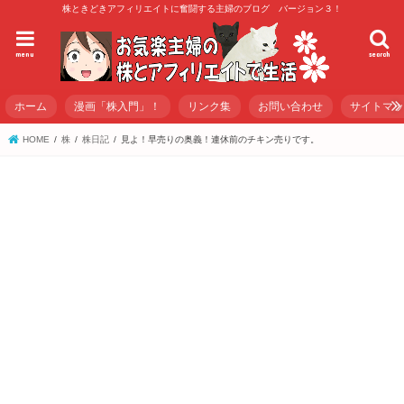
株ときどきアフィリエイトに奮闘する主婦のブログ バージョン３！
menu
search
ホーム
漫画「株入門」！
リンク集
お問い合わせ
サイトマ
HOME
株
株日記
見よ！早売りの奥義！連休前のチキン売りです。