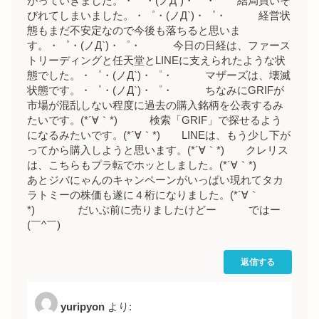
がっていきました。・゜・(ノД`)・゜・ 結局買いそ
びれてしまいました。・゜・(ノД`)・゜・ 経営状
態もまだ不安定なので今後も落ちると思いま
す。・゜・(ノД`)・゜・ 今日の日経は、ファース
トリーディングと任天堂とLINEに支えられたような状
態でした。・゜・(ノД`)・゜・ マザーズは、壊滅
状態です。・゜・(ノД`)・゜・ ちなみにGRIFが
市場が混乱しない程度に過去の購入銘柄を公表するみ
たいです。(*´∀｀*) 検索「GRIF」で探せるよう
になるみたいです。(*´∀｀*) LINEは、もう少し下が
ってから購入しようと思います。(*´∀｀*) クレリス
は、こちらもプラ転でホッとしました。(*´∀｀*)
あとジバにゃんのキャンペーンがいっぱい現れてタカ
ラトミーの株価も遂に４桁になりました。(*´∀｀
*) だいぶ前に売りましたけどー ではー
(￣^￣)ゞ
返信する
yuripyon
より: