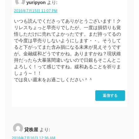
yuripyon
より:
2016年7月15日 11:07 PM
いつも読んでくださってありがとうございます！ク
リレスちょっと早売りでしたが、一度は損切りも覚
悟しただけに売れてよかったです。まだ持ってるの
で今度は早売りしないようにします・・。そうして
ると下がってまた含み損になる未来が見えそうです
が。金融緩和どうですかね。ありますかね？現状維
持だったら大暴落間違いないので日銀もそこんとこ
よろしく！って感じですね。緩和あることを祈りま
しょう～！！
では良い週末をお過ごしください＾＾
返信する
貸株屋
より:
2016年7月16日 12:36 AM