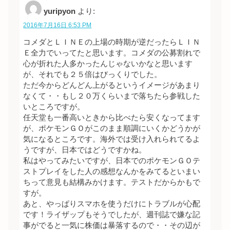
yuripyon
より:
2016年7月16日 6:53 PM
コメダとＬＩＮＥの上場の時期が逆だったらＬＩＮ
Ｅ全力でいってたと思います。コメダの公募割れで
心が折れた人多かったんじゃないかなと思います
が、それでも２５倍はびっくりでした。
ただ今からどんどん上がるというイメージがあまり
なくて・・もし２０万くらいまで落ちたら参戦した
いところですが。
任天堂も一番高いときから比べたら安くなってます
が、ポケモンＧＯがこのまま順調にいくかどうかが
気になるところです。海外では受け入れられてるよ
うですが、日本ではどうですかね。
私はやってみたいですが、日本でのポケモンＧＯテ
ストプレイをした人の感想なんかをみてるといまい
ちって意見も結構みかけます。テストだからかもで
すが。
あと、やっぱりスマホを使うだけにトラブルが心配
です！ライザップもそうでしたが、週刊誌で嫌な記
事がでると一気に株価は暴落するので・・その辺が