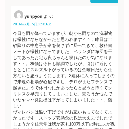
yuripyon
より:
2016年7月15日 2:58 PM
今日も雨が降っていますが、朝から雨なので洗濯物
は犠牲にならなかったと思われます＾＾；昨日は土
砂降りの中息子が傘を刺さずに帰ってきて、教科書
ノートが犠牲になってました。ベランダに布団を干
してあったお宅も夜ちゃんと寝れたのか気になりま
す・・。株価は今日も順調でしたが、引けに近付く
とともにズルズル下がっているのは金曜日だから仕
方ないと思うようにします。3連休に入ってしまうの
で来週の相場が心配ですし、テロがまたフランスで
起きたようで休日なにかあったらと思うと怖くてク
リレスを早売りしてしまいました。売ろうか悩んで
いたヤマハ発動機は下がってしまいました・・。難
しい。
ヴィレバンは酷い下げですがお互いもってなくてよ
かったです。ストップ安懸念の株は大丈夫でしたで
しょうか？任天堂は我が家も100万以下の時に夫が保