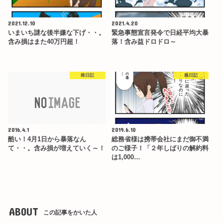
2021.12.10
2021.4.20
いまいち謎な後半嫌な下げ・・。
緊急事態宣言発令で日経平均大暴
含み損はまた40万円超！
落！含み益ドロドロ～
株日記
株日記
2016.4.1
2019.6.10
酷い！4月1日から暴落なん
総務省様は携帯会社にまだ御不満
て・・。含み損が増えていく～！
のご様子！「２年しばりの解約料
は1,000…
ABOUT
この記事をかいた人