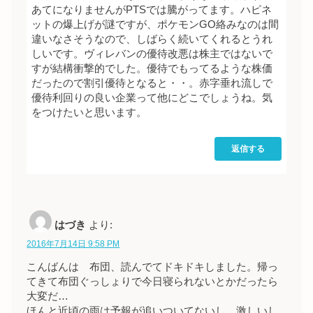
あてになりませんがPTSでは騰がってます。ハピネ
ットの爆上げが謎ですが、ポケモンGO絡みなのは間
違いなさそうなので、しばらく続いてくれるとうれ
しいです。ヴィレバンの優待改悪は株主ではないで
すが結構衝撃的でした。優待でもってるような株価
だったので割引優待となると・・。赤字垂れ流しで
優待利回りの良い企業って他にどこでしょうね。気
をつけたいと思います。
返信する
はづき
より:
2016年7月14日 9:58 PM
こんばんは 布団、読んでてドキドキしました。帰っ
てきて布団ぐっしょりで今日寝られないとかだったら
大変だ…
ほんと近頃の雨は予報が追いついてないし、激しいし