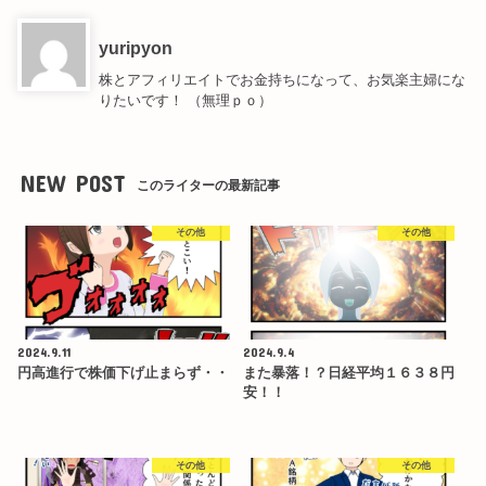
yuripyon
株とアフィリエイトでお金持ちになって、お気楽主婦にな
りたいです！ （無理ｐｏ）
NEW POST
このライターの最新記事
その他
その他
2024.9.11
2024.9.4
円高進行で株価下げ止まらず・・
また暴落！？日経平均１６３８円
安！！
その他
その他