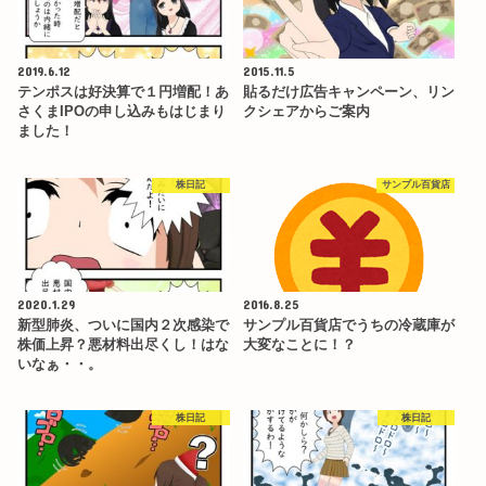
2019.6.12
2015.11.5
テンポスは好決算で１円増配！あ
貼るだけ広告キャンペーン、リン
さくまIPOの申し込みもはじまり
クシェアからご案内
ました！
株日記
サンプル百貨店
2020.1.29
2016.8.25
新型肺炎、ついに国内２次感染で
サンプル百貨店でうちの冷蔵庫が
株価上昇？悪材料出尽くし！はな
大変なことに！？
いなぁ・・。
株日記
株日記