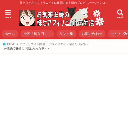
株ときどきアフィリエイトに奮闘する主婦のブログ バージョン３！
menu
search
ホーム
漫画「株入門」！
リンク集
お問い合わせ
サイトマ
HOME
アフィリエイト関連
アフィリエイト貼るだけ広告
外出先で株価より気になった事・・