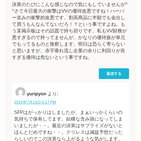
決算のたびにこんな感じなので気にもしていませんが^
^さて今日最大の衝撃はVVの優待改悪ですね！ハーバ
ー並みの衝撃的改悪です。割高商品に半額でも金出し
て買うもんなんてないだろ！？という事ですよね。も
う某掲示板はその話題で持ち切りです。私もVV財務が
悪すぎるので持ってませんが、かなりの優待族が単元
でもってるものと推察します。明日は恐らく寄らない
と思いますが、赤字垂れ流し企業の余りに利回りが良
すぎる優待は危ないという事ですね。
返信する
yuripyon
より:
2016年7月14日 9:17 PM
SFPはがっかりはしましたが、まぁいっかくらいの
気持ちで保有してます。結構な含み損になってしま
いましたが・・。最近の決算はサプライズがないと
ほんとだめですね・・。クリレスは減益予想だった
らしいのでこの決算なら上がるような気がします。