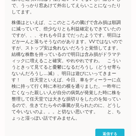
で、うっかり窓あけて外出してえらいことになったり
してます。
株価はといえば、ここのところの騰げで含み損は順調
に減っていて、些少なりとも利益確定もできていたの
ですが、、、それも今日までだったようです。明日は
どかーんと落ちそうなのがあります。VVではないので
すが、ストップ安は免れないだろうと覚悟してます。
結構な株数を持っているので明日は含み損がドラマテ
ィックに増えること確実。やれやれですわ。 こうい
うときって見てると憂鬱になるだろうし（どうせ寄ら
ないんだろうし…滅）、明日は遊びにいってきまー
す！ 任天堂といえば、今日、車をディーラーに点
検に持って行く時に本社の横を通りました。一昨年に
亡くなった親しい人が自分の病気が発覚した時に株を
整理して任天堂では大きな損切りをしたのを知ってい
るので、生きてたら今の暴騰が見られたのに、どうし
て今いないのよ。。。と切ない思いです。 と、ち
ょっと湿っぽい話ですみません。
返信する