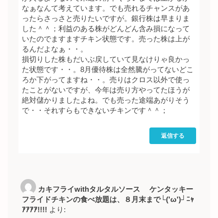
なぁなんて考えています。でも売れるチャンスがあ
ったらさっさと売りたいですが。銀行株は早まりま
した＾＾；利益のある株がどんどん含み損になって
いたのでますますチキン状態です。売った株は上が
るんだよなぁ・・。
損切りした株もだいぶ戻していて見なけりゃ良かっ
た状態です・・。8月優待株は全然騰がってないどこ
ろか下がってますね・・。売りはクロス以外で使っ
たことがないですが、今年は売り方やってたほうが
絶対儲かりましたよね。でも売った途端あがりそう
で・・それすらもできないチキンです＾＾；
返信する
カキフライwithタルタルソース ケンタッキー
フライドチキンの食べ放題は、８月末まで└('ω')┘ﾆｬ
ｱｱｱｱ!!!!
より: