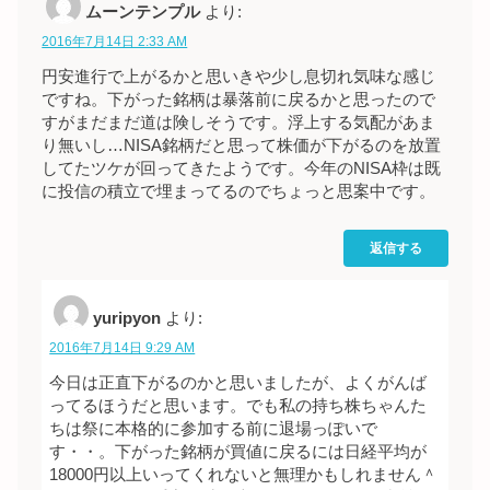
ムーンテンプル
より:
2016年7月14日 2:33 AM
円安進行で上がるかと思いきや少し息切れ気味な感じ
ですね。下がった銘柄は暴落前に戻るかと思ったので
すがまだまだ道は険しそうです。浮上する気配があま
り無いし…NISA銘柄だと思って株価が下がるのを放置
してたツケが回ってきたようです。今年のNISA枠は既
に投信の積立で埋まってるのでちょっと思案中です。
返信する
yuripyon
より:
2016年7月14日 9:29 AM
今日は正直下がるのかと思いましたが、よくがんば
ってるほうだと思います。でも私の持ち株ちゃんた
ちは祭に本格的に参加する前に退場っぽいで
す・・。下がった銘柄が買値に戻るには日経平均が
18000円以上いってくれないと無理かもしれません＾