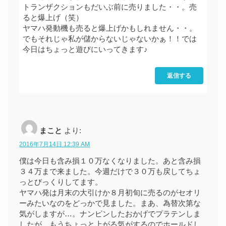
トランザクションもだいぶ前に売りました・・。売
ると爆上げ（笑）
ヤマハ発動機も売ると爆上げかもしれません・・。
でもそれじゃ私が儲からないじゃないかぁ！！では
今日はちょっと遊びにいってきます♪
返信する
まこと
より:
2016年7月14日 12:39 AM
僕は今日も含み損１０万なくなりました。あと含み損
３４万まで来ました。今週だけで３０万も戻してちょ
っとびっくりしてます。
ヤマハ発は月末の大引けか８月初旬に売るのがセオリ
ーみたいなのをどっかで見ました。まあ、為替次第な
気がしますが…。ナンピンしたおかげでプラテンしま
したが、もうちょっと上がる気がするのでホールドし