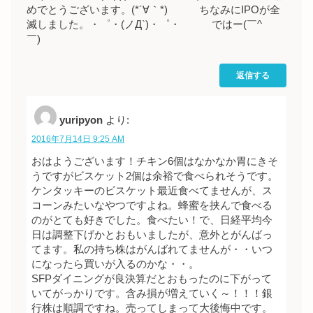
めでとうございます。(*´∀｀*) ちなみにIPOが全
滅しました。・゜・(ノД`)・゜・ ではー(￣^
￣)ゞ
返信する
yuripyon
より:
2016年7月14日 9:25 AM
おはようございます！チキン6個はなかなか胃にきそ
うですがビスケット2個は余裕で食べられそうです。
ケンタッキーのビスケット最近食べてませんが、ス
コーンみたいなやつですよね。蜂蜜を挟んで食べる
のがとても好きでした。食べたい！で、日経平均今
日は調整下げかとおもいましたが、意外とがんばっ
てます。私の持ち株はがんばれてませんが・・いつ
になったら買いが入るのかな・・。
SFPダイニングが良決算だとおもったのに下がって
いてがっかりです。含み損が増えていく～！！！銀
行株は順調ですね。売ってしまって大後悔中です。