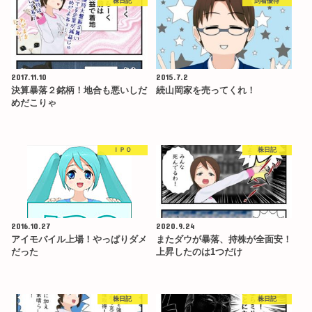
株日記
到着優待
2017.11.10
2015.7.2
決算暴落２銘柄！地合も悪いしだ
続山岡家を売ってくれ！
めだこりゃ
ＩＰＯ
株日記
2016.10.27
2020.9.24
アイモバイル上場！やっぱりダメ
またダウが暴落、持株が全面安！
だった
上昇したのは1つだけ
株日記
株日記