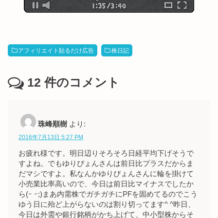
アフィリエイト貼るだけ広告
株日記
12
件のコメント
珠峰順樹
より:
2016年7月13日 5:27 PM
お疲れ様です。明日辺りそろそろ日経平均下げそうで
すよね。でもゆりぴょんさんは前日比プラスだからま
だマシですよ。私なんかゆりぴょんさんに輪を掛けて
小売業比率高いので、今日は前日比マイナスでしたか
ら(ｰ ｰ;)まあ内需株でガチガチにPFを固めてるのでこう
ゆう日に殆ど上がらないのは割り切ってます^ ^昨日、
今日は外需や銀行銘柄がかち上げて、中小型株からそ