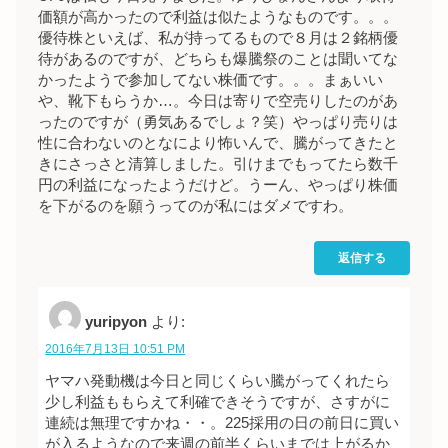
価額が高かったので利益は似たようなものです。。。
優待株といえば、私が持ってるもので８月は２銘柄優
待があるのですが、どちらも爆騰祭のことは聞いてな
かったようで参加してない株価です。。。まぁいい
や、靴下もらうか…。今日は寄りで空売りしたのがあ
ったのですが（勇気あるでしょ？笑）やっぱり売りは
性に合わないのとなにより怖いんで、騰がってきたと
きにさっさと清算しました。引けまでもってたら数千
円の利益になったようだけど。うーん、やっぱり株価
を下がるのを願うってのが私にはダメですわ。
返信する
yuripyon
より:
2016年7月13日 10:51 PM
ヤマハ発動機は今日と同じくらい騰がってくれたら
少し利益ももらえて利確できそうですが、さすがに
連続は無理ですかね・・。225採用の日の前日に買い
が入るようなので来週の前半くらいまでは上がるか