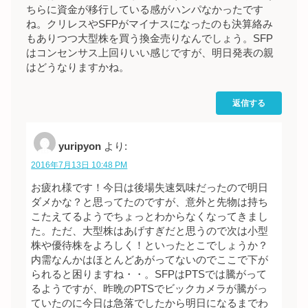
ちらに資金が移行している感がハンパなかったです
ね。クリレスやSFPがマイナスになったのも決算絡み
もありつつ大型株を買う換金売りなんでしょう。SFP
はコンセンサス上回りいい感じですが、明日発表の親
はどうなりますかね。
返信する
yuripyon
より:
2016年7月13日 10:48 PM
お疲れ様です！今日は後場失速気味だったので明日
ダメかな？と思ってたのですが、意外と先物は持ち
こたえてるようでちょっとわからなくなってきまし
た。ただ、大型株はあげすぎだと思うので次は小型
株や優待株をよろしく！といったとこでしょうか？
内需なんかはほとんどあがってないのでここで下が
られると困りますね・・。SFPはPTSでは騰がって
るようですが、昨晩のPTSでビックカメラが騰がっ
ていたのに今日は急落でしたから明日になるまでわ