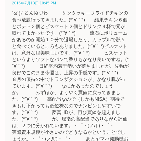
2016年7月13日 10:45 PM
´ω`)ﾉ こんぬづわ ケンタッキーフライドチキンの
食べ放題行ってきました。(*´∀｀*) 結果チキン６個
とポテト２個とビスケット２個とドリンク４杯で元が
取れてよかったです。(*´∀｀*) 流石にボリューム
があるのか開始１０分で退場したり、カップルで黙々
と食べているところもありました。(*´∀｀*)ビスケット
は、意外な程美味しいです。(*´∀｀*) ビスケット
というよりソフトなパンで香りもかなり良いですね。(*
´∀｀*) 日経平均若干勢いが落ちましたが、先物が
良好でこのまま今週は、上昇の予感です。(*´∀｀*)
８月の優待の中でトランザクションが、かなり騰がっ
ています。(*´∀｀*) なにかあったのでしょう
か。 みずほが、ようやく買値に戻ってきまし
た。(*´∀｀*) 高配当なので（しかもNISA）期待で
きもし下がっても低位株なのでナンピンしやすいで
す。(*´∀｀*) 夢真HDが、再び買値を超えまし
た。(*´∀｀*) が、屈指の高配当でありながら評価
は、２つに分かれています。・゜・(ノД`)・゜・
実際資本規模が小さいのでどうなるかということでし
ょうか。・゜・(ノД`)・゜・ あとヤマハ発動機お