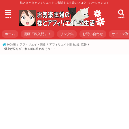
株ときどきアフィリエイトに奮闘する主婦のブログ バージョン３！
menu
search
ホーム
漫画「株入門」！
リンク集
お問い合わせ
サイトマ
HOME
アフィリエイト関連
アフィリエイト貼るだけ広告
爆上げ祭りが、参加前に終わりそう・・