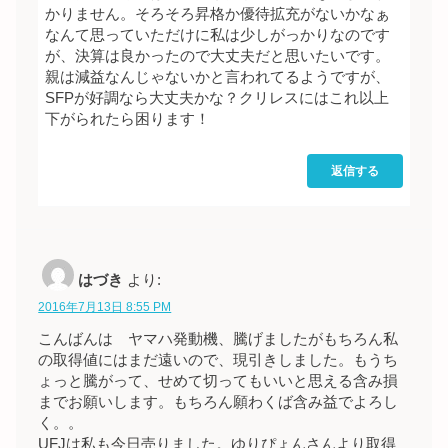
かりません。そろそろ昇格か優待拡充がないかなぁ
なんて思っていただけに私は少しがっかりなのです
が、決算は良かったので大丈夫だと思いたいです。
親は減益なんじゃないかと言われてるようですが、
SFPが好調なら大丈夫かな？クリレスにはこれ以上
下がられたら困ります！
返信する
はづき
より:
2016年7月13日 8:55 PM
こんばんは ヤマハ発動機、騰げましたがもちろん私
の取得値にはまだ遠いので、現引きしました。もうち
ょっと騰がって、せめて切ってもいいと思える含み損
までお願いします。もちろん願わくば含み益でよろし
く。。
UFJは私も今日売りました。ゆりぴょんさんより取得