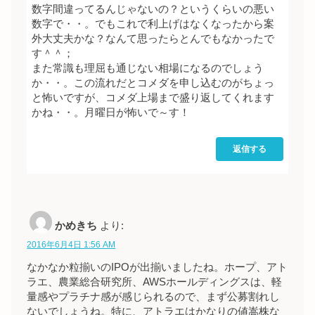
数字間違ってるんじゃないの？というくらいの悪い
数字で・・。でもこれで利上げはなくなったから案
外大丈夫かな？なんて思ったらとんでもなかったで
す＾＾；
また常識も理屈も通じない相場になるのでしょう
か・・。この流れだとコメダを申し込むのがちょっ
と怖いですが、コメダ上場まで盛り返してくれます
かね・・。月曜日が怖いで～す！
返信する
かめきち
より:
2016年6月4日 1:56 AM
なかなか粒揃いのIPOが出揃いましたね。ホープ、アト
ラエ、農業総合研究所、AWSホールディングスは、軽
量感やプラチナ感が感じられるので、まず公募割れし
ないでしょうね。特に、アトラエはかなりの値嵩株な