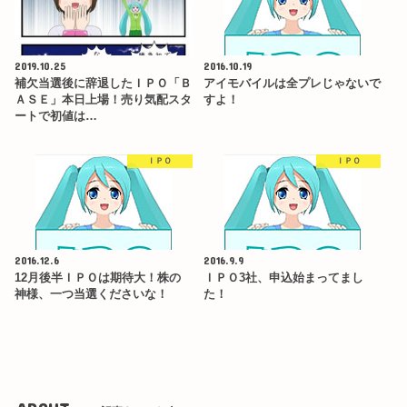
2019.10.25
2016.10.19
補欠当選後に辞退したＩＰＯ「Ｂ
アイモバイルは全プレじゃないで
ＡＳＥ」本日上場！売り気配スタ
すよ！
ートで初値は…
ＩＰＯ
ＩＰＯ
2016.12.6
2016.9.9
12月後半ＩＰＯは期待大！株の
ＩＰＯ3社、申込始まってまし
神様、一つ当選くださいな！
た！