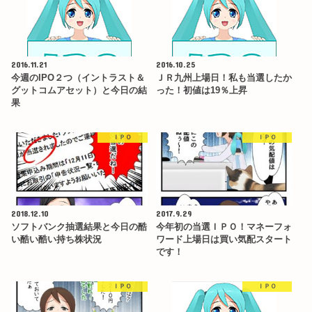
2016.11.21
2016.10.25
今週のIPO２つ（イントラスト＆
ＪＲ九州上場日！私も当選したか
グットコムアセット）と今日の結
った！初値は19％上昇
果
ＩＰＯ
ＩＰＯ
2018.12.10
2017.9.29
ソフトバンク抽選結果と今日の酷
今年初の当選ＩＰＯ！マネーフォ
い酷い酷い持ち株状況
ワード上場日は買い気配スタート
です！
ＩＰＯ
ＩＰＯ