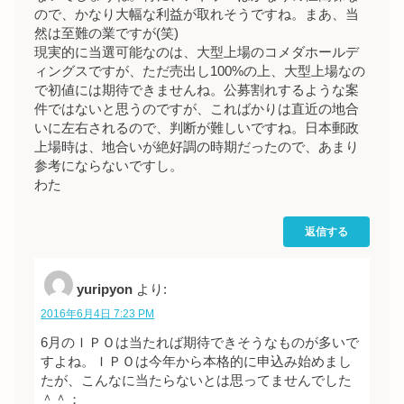
ので、かなり大幅な利益が取れそうですね。まあ、当
然は至難の業ですが(笑)
現実的に当選可能なのは、大型上場のコメダホールデ
ィングスですが、ただ売出し100%の上、大型上場なの
で初値には期待できませんね。公募割れするような案
件ではないと思うのですが、こればかりは直近の地合
いに左右されるので、判断が難しいですね。日本郵政
上場時は、地合いが絶好調の時期だったので、あまり
参考にならないですし。
わた
返信する
yuripyon
より:
2016年6月4日 7:23 PM
6月のＩＰＯは当たれば期待できそうなものが多いで
すよね。ＩＰＯは今年から本格的に申込み始めまし
たが、こんなに当たらないとは思ってませんでした
＾＾；