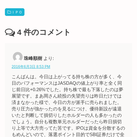
ＩＰＯ
4
件のコメント
珠峰順樹
より:
2016年6月3日 8:53 PM
こんばんは。今日は上がってる持ち株の方が多く、今
日のパフォーマンスはJASDAQの値上がり率と全く同
じ前日比+0.26%でした。持ち株で最も下落したのは夢
展望です。まあ岡さん続投の失望売りは昨日だけでは
済まなかった様で、今日の方が派手に売られました。
売り圧力が強かったのを見るにつけ、優待新設が遠退
いたと判断して損切りしたホルダーの人も多かったの
でしょう。自分も複数単元ホルダーだったら昨日損切
り上等で大方売ってた筈です。IPOは資金を分散するの
もめんどいので、落選ポイント目的でSBI証券だけで全