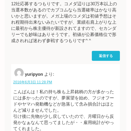
12社応募するつもりです。コメダ辺りは30万本以上の
当選本数があるのでカブコムなら当選確率はかなり高
いかと思いますが。メガ上場のコメダは初値予想はそ
れ程期待出来ないみたいですが、業績右肩上がりな上
に最初から株主優待が新設されてますので、セカンダ
リーでも妙味はありそうです。初値が公募価格位で形
成されれば迷わず参戦するつもりです^ ^
返信する
yuripyon
より:
2016年6月3日 11:28 PM
こんばんは！私の持ち株も上昇銘柄の方が多かった
には多かったのですが、夢展望を始め、フジオフー
ドやヤマハ発動機などが急落して含み損合計はほと
んど減りませんでした。
引け後に先物が少し戻していたので、月曜日から反
発かなぁなんて思ってましたが・・雇用統計がやっ
てくれました。