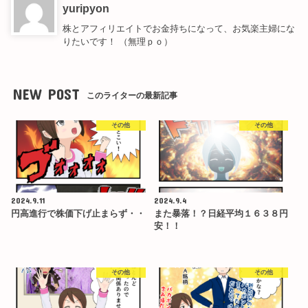
yuripyon
株とアフィリエイトでお金持ちになって、お気楽主婦にな
りたいです！ （無理ｐｏ）
NEW POST
このライターの最新記事
その他
その他
2024.9.11
2024.9.4
円高進行で株価下げ止まらず・・
また暴落！？日経平均１６３８円
安！！
その他
その他