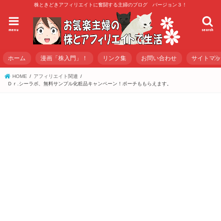
株ときどきアフィリエイトに奮闘する主婦のブログ バージョン３！
menu
search
ホーム
漫画「株入門」！
リンク集
お問い合わせ
サイトマ
HOME
アフィリエイト関連
Ｄｒ.シーラボ、無料サンプル化粧品キャンペーン！ポーチももらえます。