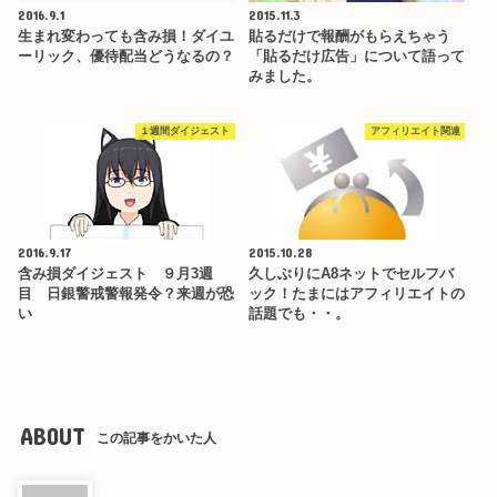
2016.9.1
2015.11.3
生まれ変わっても含み損！ダイユ
貼るだけで報酬がもらえちゃう
ーリック、優待配当どうなるの？
「貼るだけ広告」について語って
みました。
１週間ダイジェスト
アフィリエイト関連
2016.9.17
2015.10.28
含み損ダイジェスト ９月3週
久しぶりにA8ネットでセルフバ
目 日銀警戒警報発令？来週が恐
ック！たまにはアフィリエイトの
い
話題でも・・。
ABOUT
この記事をかいた人