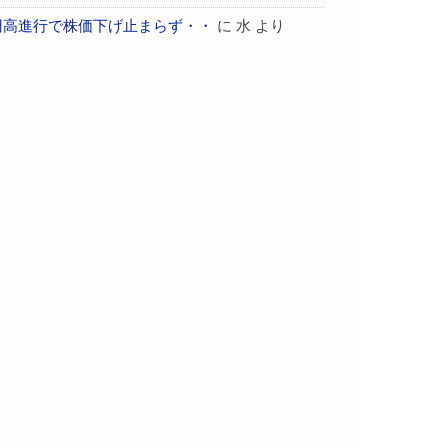
円高進行で株価下げ止まらず・・
に
水
より