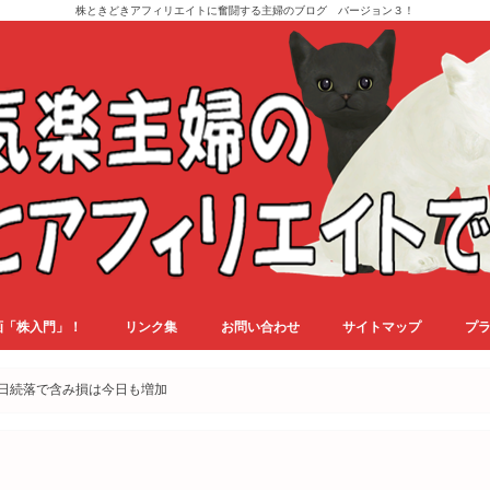
株ときどきアフィリエイトに奮闘する主婦のブログ バージョン３！
画「株入門」！
リンク集
お問い合わせ
サイトマップ
プ
日続落で含み損は今日も増加