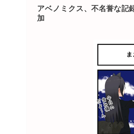
アベノミクス、不名誉な記
加