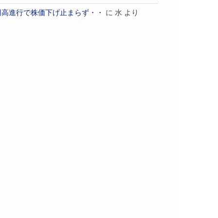
円高進行で株価下げ止まらず・・
に
水
より