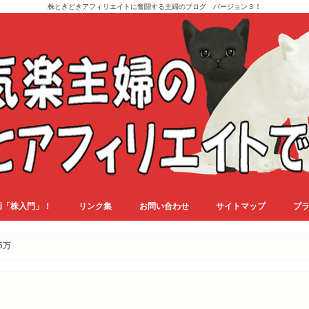
株ときどきアフィリエイトに奮闘する主婦のブログ バージョン３！
画「株入門」！
リンク集
お問い合わせ
サイトマップ
プ
5万