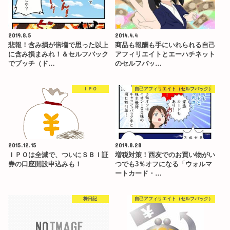
2019.8.5
2014.4.4
悲報！含み損が倍増で思った以上
商品も報酬も手にいれられる自己
に含み損まみれ！＆セルフバック
アフィリエイトとエーハチネット
でブッチ（ド…
のセルフバッ…
ＩＰＯ
自己アフィリエイト（セルフバック）
2015.12.15
2019.8.28
ＩＰＯは全滅で、ついにＳＢＩ証
増税対策！西友でのお買い物がい
券の口座開設申込みも！
つでも3％オフになる「ウォルマ
ートカード・…
株日記
自己アフィリエイト（セルフバック）