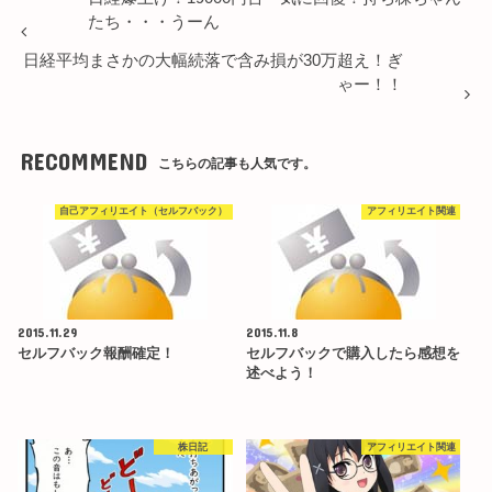
たち・・・うーん
日経平均まさかの大幅続落で含み損が30万超え！ぎ
ゃー！！
RECOMMEND
こちらの記事も人気です。
自己アフィリエイト（セルフバック）
アフィリエイト関連
2015.11.29
2015.11.8
セルフバック報酬確定！
セルフバックで購入したら感想を
述べよう！
株日記
アフィリエイト関連