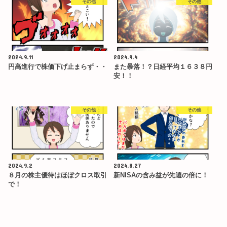
その他
その他
2024.9.11
2024.9.4
円高進行で株価下げ止まらず・・
また暴落！？日経平均１６３８円
安！！
その他
その他
2024.9.2
2024.8.27
８月の株主優待はほぼクロス取引
新NISAの含み益が先週の倍に！
で！