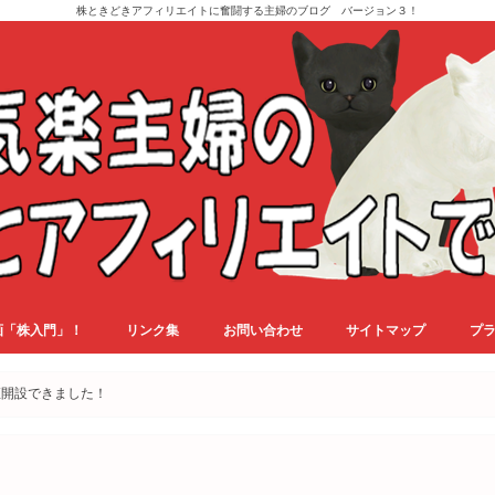
株ときどきアフィリエイトに奮闘する主婦のブログ バージョン３！
画「株入門」！
リンク集
お問い合わせ
サイトマップ
プ
座開設できました！