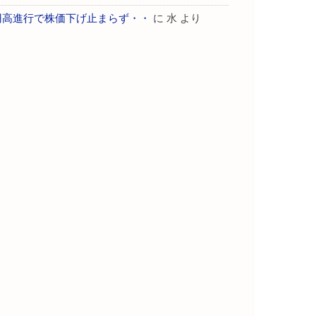
円高進行で株価下げ止まらず・・
に
水
より