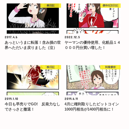
株日記
優待生活日記
2017.4.6
2022.12.5
あっというまに転落！含み損の世
ヤーマンの優待使用、化粧品１４
界へただいま戻りました（泣）
０００円分買い増した！
株日記
到着優待
2019.1.10
2019.6.11
今日も早売りでGO! 反発力なし
4月に権利取りしたビットコイン
でさっさと撤退！
1000円相当が1400円相当に！