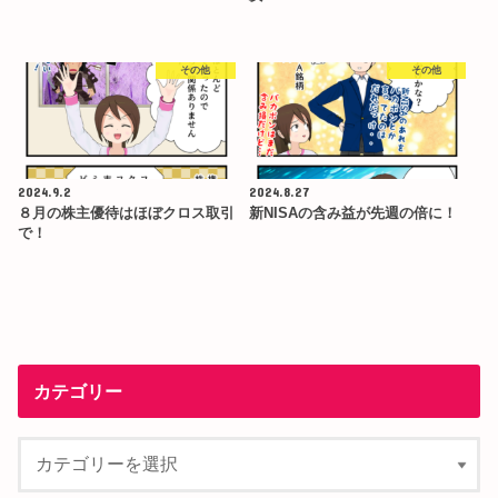
その他
その他
2024.9.2
2024.8.27
８月の株主優待はほぼクロス取引
新NISAの含み益が先週の倍に！
で！
カテゴリー