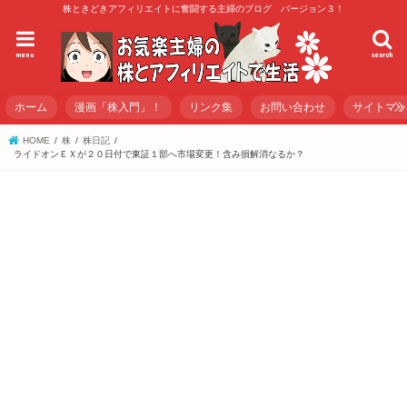
株ときどきアフィリエイトに奮闘する主婦のブログ バージョン３！
menu
search
ホーム
漫画「株入門」！
リンク集
お問い合わせ
サイトマ
HOME
株
株日記
ライドオンＥＸが２０日付で東証１部へ市場変更！含み損解消なるか？