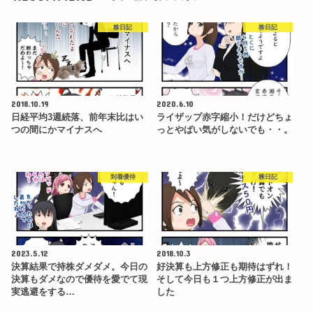
株日記
株日記
2018.10.19
2020.6.10
日経平均3週続落、前年末比はい
ライザップ赤字縮小！だけどちょ
つの間にかマイナスへ
っとやばい気がしないでも・・。
到着優待
株日記
2023.5.12
2018.10.3
決算結果で持株ダメダメ。今日の
好決算も上方修正も期待はずれ！
決算もダメなので優待を愛でて現
そして今日も１つ上方修正が出ま
実逃避をする…
した