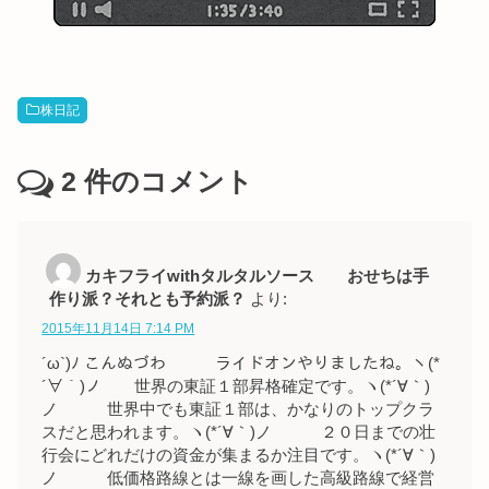
株日記
2
件のコメント
カキフライwithタルタルソース おせちは手
作り派？それとも予約派？
より:
2015年11月14日 7:14 PM
´ω`)ﾉ こんぬづわ ライドオンやりましたね。ヽ(*
´∀｀)ノ 世界の東証１部昇格確定です。ヽ(*´∀｀)
ノ 世界中でも東証１部は、かなりのトップクラ
スだと思われます。ヽ(*´∀｀)ノ ２０日までの壮
行会にどれだけの資金が集まるか注目です。ヽ(*´∀｀)
ノ 低価格路線とは一線を画した高級路線で経営