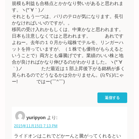
規模も利益も合格点とかかなり勢いがあると思われま
す。ヽ(*´∀｀)ノ
それともう一つは、パリのテロが気になります。長引
かなければいいのですが。。
移民の受け入れかもしくは、中東かなと思われます。
日本も注意しなくてはと思われます。 あれです
よねー。去年の１０月から端株でテルモ、リンガーハ
ットを持っていますが、（１株でも優待がもらえると
いうことで）両方とも爆騰げです。業績のいい株と地
合が良ければかなり伸びるのがわかりました。ヽ(*´∀
｀)ノ ただ最近は１部上昇後下がる銘柄が多く
見られるのでどうなるかは分かりません。(/≧∇≦)/にゃ
ー! ではー(￣^￣)ゞ
返信する
yuripyon
より:
2015年11月15日 7:13 PM
ライドオンはこれでどかーんと騰がってくれるとい