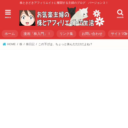
株ときどきアフィリエイトに奮闘する主婦のブログ バージョン３！
menu
search
ホーム
漫画「株入門」！
リンク集
お問い合わせ
サイトマ
HOME
株
株日記
この下げは、ちょっと休んだだけだよね？