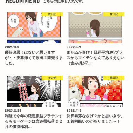
RECOMMEND
こちらの記事も人気です。
株日記
株日記
2021.11.4
2022.3.9
優待改悪！はないと思います
またぬか喜び！日経平均3桁プラ
が・・決算怖くて原田工業売りま
スからマイテンなんてありえない
した。
（含み損が7…
その他
株日記
2023.2.28
2022.11.8
利確で今年の確定損益プラテンす
決算暴落なさげ？かと思いきや、
るもモーゲージは含み損転落＆２
１銘柄酷いのがありました～！
月の優待権利…