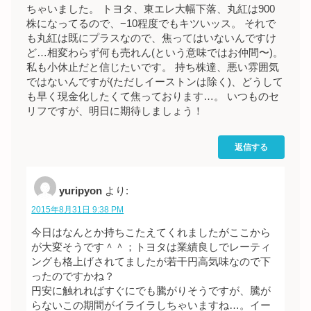
ちゃいました。 トヨタ、東エレ大幅下落、丸紅は900
株になってるので、−10程度でもキツいッス。 それで
も丸紅は既にプラスなので、焦ってはいないんですけ
ど…相変わらず何も売れん(という意味ではお仲間〜)。
私も小休止だと信じたいです。 持ち株達、悪い雰囲気
ではないんですが(ただしイーストンは除く)、どうして
も早く現金化したくて焦っております…。 いつものセ
リフですが、明日に期待しましょう！
返信する
yuripyon
より:
2015年8月31日 9:38 PM
今日はなんとか持ちこたえてくれましたがここから
が大変そうです＾＾；トヨタは業績良しでレーティ
ングも格上げされてましたが若干円高気味なので下
ったのですかね？
円安に触れればすぐにでも騰がりそうですが、騰が
らないこの期間がイライラしちゃいますね…。イー