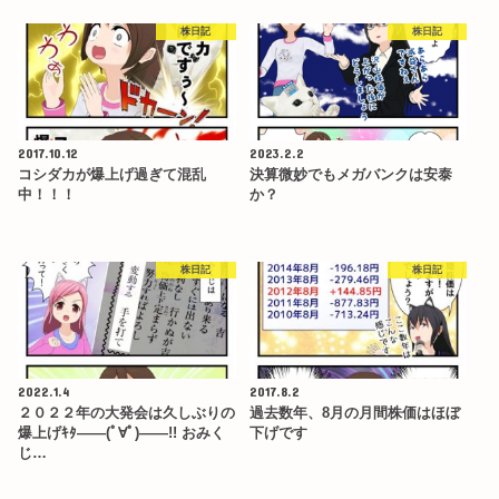
株日記
株日記
2017.10.12
2023.2.2
コシダカが爆上げ過ぎて混乱
決算微妙でもメガバンクは安泰
中！！！
か？
株日記
株日記
2022.1.4
2017.8.2
２０２２年の大発会は久しぶりの
過去数年、8月の月間株価はほぼ
爆上げｷﾀ――(ﾟ∀ﾟ)――!! おみく
下げです
じ…