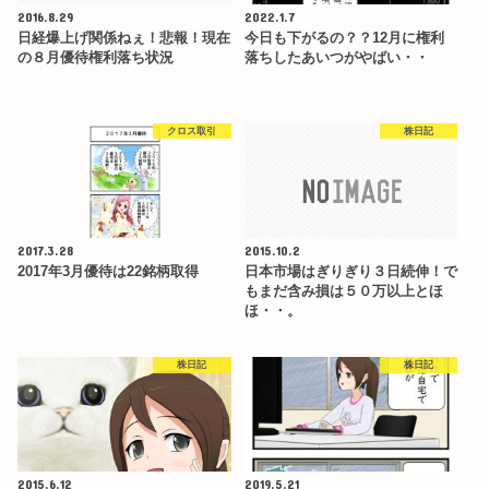
2016.8.29
2022.1.7
日経爆上げ関係ねぇ！悲報！現在
今日も下がるの？？12月に権利
の８月優待権利落ち状況
落ちしたあいつがやばい・・
クロス取引
株日記
2017.3.28
2015.10.2
2017年3月優待は22銘柄取得
日本市場はぎりぎり３日続伸！で
もまだ含み損は５０万以上とほ
ほ・・。
株日記
株日記
2015.6.12
2019.5.21