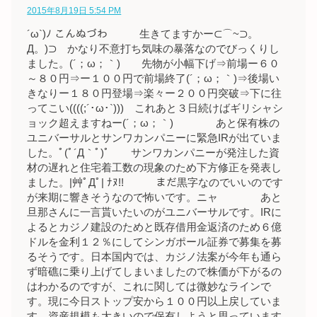
2015年8月19日 5:54 PM
´ω`)ﾉ こんぬづわ 生きてますかー⊂⌒~⊃。
Д。)⊃ かなり不意打ち気味の暴落なのでびっくりし
ました。(´；ω；｀) 先物が小幅下げ⇒前場ー６０
～８０円⇒ー１００円で前場終了(´；ω；｀)⇒後場い
きなりー１８０円登場⇒楽々ー２００円突破⇒下に往
ってこい((((;´･ω･`))) これあと３日続けばギリシャシ
ョック超えますねー(´；ω；｀) あと保有株の
ユニバーサルとサンワカンパニーに緊急IRが出ていま
した。ﾟ(ﾟ´Д｀ﾟ)ﾟ サンワカンパニーが発注した資
材の遅れと住宅着工数の現象のため下方修正を発表し
ました。|艸ﾟДﾟ| ﾅﾇ!! まだ黒字なのでいいのです
が来期に響きそうなので怖いです。ニャ あと
旦那さんに一言貰いたいのがユニバーサルです。IRに
よるとカジノ建設のためと既存借用金返済のため６億
ドルを金利１２％にしてシンガポール証券で募集を募
るそうです。日本国内では、カジノ法案が今年も通ら
ず暗礁に乗り上げてしまいましたので株価が下がるの
はわかるのですが、これに関しては微妙なラインで
す。現に今日ストップ安から１００円以上戻していま
す。資産規模も大きいので保有しようと思っています