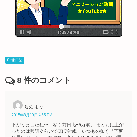
株日記
8
件のコメント
ちえ
より:
2015年8月19日 4:55 PM
下がりましたね〜…私も前日比−5万弱。 まともに上が
ったのは興研ぐらいでほぼ全滅。 いつもの如く『下落