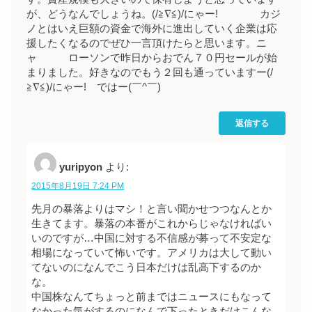
が、どうなんでしょうね。(/≧∇≦)/にゃー! カジ
ノとはいえ巨額の資金で海外に進出していく企業は応
援したくなるのでぜひ一言頂けたらと思います。ニ
ャ ローソンで昨日からおでん７０円セールが始
まりました。好きなのでもう２回も通っていますー(/
≧∇≦)/にゃー! ではー(￣^￣)ゞ
返信する
yuripyon
より:
2015年8月19日 7:24 PM
先月の暴落よりはマシ！と言い聞かせつつなんとか
生きてます。暴落の本番がこれからじゃなければい
いのですが…中国に対する不信感が募って不安定な
相場になっていて怖いです。アメリカは大して動い
てないのになんでこう日本だけは乱高下するのか
な。
中国株なんてちょっと前まではニュースにもなって
なかった気がするのになんで下ったときだけこんな