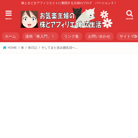
株ときどきアフィリエイトに奮闘する主婦のブログ バージョン３！
menu
search
ホーム
漫画「株入門」！
リンク集
お問い合わせ
サイトマ
HOME
株
株日記
そしてまた含み損生活へ…