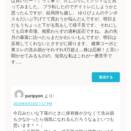
は買いだー！』って事で、久しぶりにミクシィなど買
ってみました。 プラ転したのでデイトレにしようかと
思ったんですが、結局持ち越し。 ゆりぴょんのテンポ
スもだいぶ下げてて買おうか悩んだんですが、明日ま
だもうちょっと下がる気もして様子見です。 それにし
ても日本市場、相変わらずの過剰反応ですね。 あの先
月の暴落に比べたらまだかわいいもんですが、明日は
反発してくれないとさすがに困ります。 健康コーポと
東エレの含み損がそれぞれ4万超え…株は忍耐！と言い
聞かせてみるものの、短気な私はこれが一番苦手で
す…。
返信する
yuripyon
より:
2015年8月19日 7:17 PM
今日みたいな下落のときに保有株が少なくて含み損
も少なかったら強気になれるんだろうなぁといつも
思います＾＾；