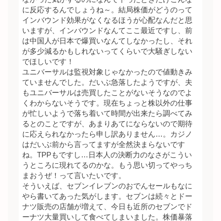
に反応するんでしょうね～。結局株価がどうのって
インバウンド効果がなくなるほうが心配なんだと思
いますが、インバウンドなんてここ最近ですし、前
は中国人が日本で爆買いなんてしなかったし、それ
が多少減るかもしれないってくらいで大騒ぎしない
でほしいです！
ユニバーサルは監視対象じゃなかったので値動きみ
ていませんでした。だいぶ急落したようですが、夫
もユニバーサルは売買したことがないそうなのでよ
くわからないそうです。現在ちょっと株以外の仕事
が忙しいようで落ち着いて時間が出来たら調べてみ
るとのことですが、あまりあてにならないので期待
に応えられなかったら申し訳ありません…。カジノ
はだいぶ前から言ってますが全然決まらないです
ね。TPPもですし…日本人の決断力のなさがこうい
うところに現れてるのかな。もう思い切ってやっち
まおうぜ！って言いたいです。
そういえば、セブンイレブンのおでんセールもなに
やら書いてあった気がします。セブンは続々とドー
ナツ販売の店舗が増えて、今日も近所のセブンでド
ーナツ大量買いして食べてしまいました。株価暴落