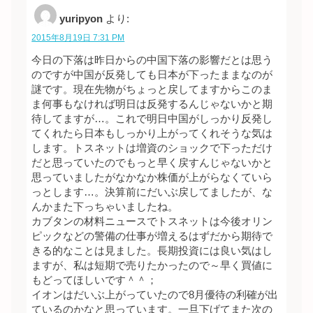
yuripyon
より:
2015年8月19日 7:31 PM
今日の下落は昨日からの中国下落の影響だとは思う
のですが中国が反発しても日本が下ったままなのが
謎です。現在先物がちょっと戻してますからこのま
ま何事もなければ明日は反発するんじゃないかと期
待してますが…。これで明日中国がしっかり反発し
てくれたら日本もしっかり上がってくれそうな気は
します。トスネットは増資のショックで下っただけ
だと思っていたのでもっと早く戻すんじゃないかと
思っていましたがなかなか株価が上がらなくていら
っとします…。決算前にだいぶ戻してましたが、な
んかまた下っちゃいましたね。
カブタンの材料ニュースでトスネットは今後オリン
ピックなどの警備の仕事が増えるはずだから期待で
きる的なことは見ました。長期投資には良い気はし
ますが、私は短期で売りたかったので～早く買値に
もどってほしいです＾＾；
イオンはだいぶ上がっていたので8月優待の利確が出
ているのかなと思っています。一旦下げてまた次の