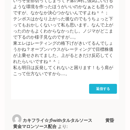
いっそ全部切ってしまって下落の時に強気にいける
ような環境を作ったほうがいいのかなぁとも思うの
ですが、なかなか決心つかないんですよね＾＾；
テンポスはかなり上がった後なのでもうちょっと下
ってもおかしくないって私も思います。なんで上が
ったのかもよくわからなかったし。ノジマがどこま
で下るのか様子見なのですが…。
東エレはレーティングの格下げがきいてるんでしょ
うかね？オープンハウスがレーティングで目標株価
が上乗せされてました。上がるときだけ反応してく
れたらいいですね＾＾；
私も明日は反発してくれないと困ります！もう肩が
こって仕方ないですから…。
返信する
カキフライ☆彡withタルタルソース 黄昏
黄金マロンソース配合
より: