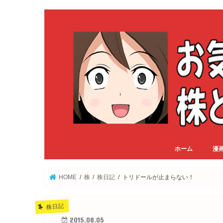
ホーム
漫
HOME
株
株日記
トリドールが止まらない！
株日記
2015.08.05