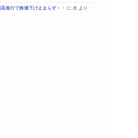
円高進行で株価下げ止まらず・・
に
水
より