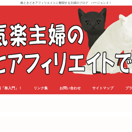
株ときどきアフィリエイトに奮闘する主婦のブログ バージョン３！
画「株入門」！
リンク集
お問い合わせ
サイトマップ
プ