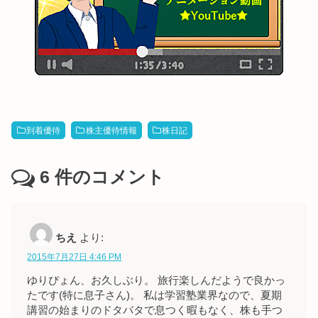
到着優待
株主優待情報
株日記
6
件のコメント
ちえ
より:
2015年7月27日 4:46 PM
ゆりぴょん、お久しぶり。 旅行楽しんだようで良かっ
たです(特に息子さん)。 私は学習塾業界なので、夏期
講習の始まりのドタバタで息つく暇もなく、株も手つ