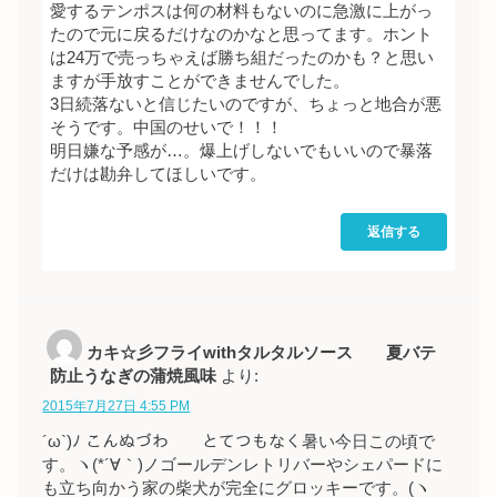
愛するテンポスは何の材料もないのに急激に上がっ
たので元に戻るだけなのかなと思ってます。ホント
は24万で売っちゃえば勝ち組だったのかも？と思い
ますが手放すことができませんでした。
3日続落ないと信じたいのですが、ちょっと地合が悪
そうです。中国のせいで！！！
明日嫌な予感が…。爆上げしないでもいいので暴落
だけは勘弁してほしいです。
返信する
カキ☆彡フライwithタルタルソース 夏バテ
防止うなぎの蒲焼風味
より:
2015年7月27日 4:55 PM
´ω`)ﾉ こんぬづわ とてつもなく暑い今日この頃で
す。ヽ(*´∀｀)ノゴールデンレトリバーやシェパードに
も立ち向かう家の柴犬が完全にグロッキーです。(ヽ