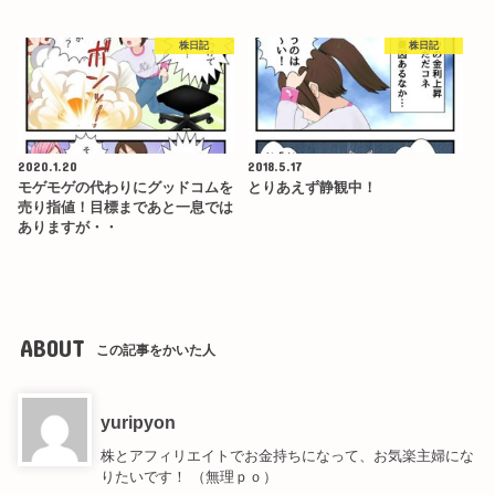
株日記
株日記
2020.1.20
2018.5.17
モゲモゲの代わりにグッドコムを
とりあえず静観中！
売り指値！目標まであと一息では
ありますが・・
ABOUT
この記事をかいた人
yuripyon
株とアフィリエイトでお金持ちになって、お気楽主婦にな
りたいです！ （無理ｐｏ）