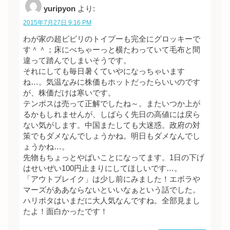
yuripyon
より:
2015年7月27日 9:16 PM
わが家の超ビビリのトイプーも完全にグロッキーで
す＾＾；床にべちゃーっと横たわっていて毛布と間
違って踏んでしまいそうです。
それにしても毎日暑くていやになっちゃいます
ね…。気温なみに株価もホットだったらいいのです
が、株価だけは寒いです。
テンポスは売って正解でしたね～。またいつか上が
るかもしれませんが、しばらく先日の高値には戻ら
ない気がします。中国またしても大迷惑。政府の対
策でもダメなんでしょうかね。明日もダメなんでし
ょうかね…。
先物もちょっとやばいことになってます。1日の下げ
はせいぜい100円止まりにしてほしいです…。
「アウトブレイク」は少し前にみました！エボラや
マーズがああならないといいなぁという話でした。
ハリポタはいまだに大人気なんですね。全部見まし
たよ！面白かったです！