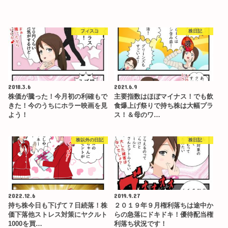
フィスコ
株日記
2018.3.6
2021.6.9
株価が騰った！今月初の利確もで
主要指数はほぼマイナス！でも飲
きた！今のうちにホラー映画を見
食爆上げ祭りで持ち株は大幅プラ
よう！
ス！＆母のワ…
株以外の日記
株日記
2022.12.6
2019.9.27
持ち株今日も下げて７日続落！株
２０１９年９月権利落ちは途中か
価下落他ストレス対策にヤクルト
らの急落にドキドキ！優待配当権
1000を買…
利落ち状況です！