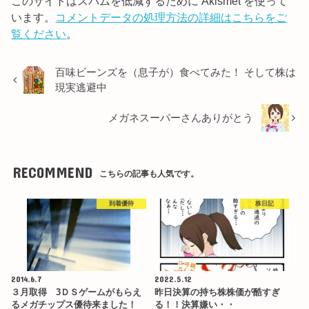
このサイトはスパムを低減するために Akismet を使って
います。
コメントデータの処理方法の詳細はこちらをご
覧ください
。
百味ビーンズを（息子が）食べてみた！ そして株は
現実逃避中
メガネスーパーさんありがとう
RECOMMEND
こちらの記事も人気です。
到着優待
株日記
2014.6.7
2022.5.12
３月取得 3ＤＳゲームがもらえ
昨日決算の持ち株株価が酷すぎ
るメガチップス優待来ました！
る！！決算嫌い・・