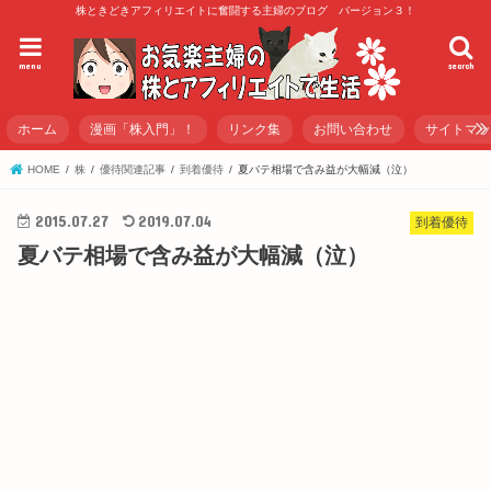
株ときどきアフィリエイトに奮闘する主婦のブログ バージョン３！
menu
search
ホーム
漫画「株入門」！
リンク集
お問い合わせ
サイトマ
HOME
株
優待関連記事
到着優待
夏バテ相場で含み益が大幅減（泣）
2015.07.27
2019.07.04
到着優待
夏バテ相場で含み益が大幅減（泣）