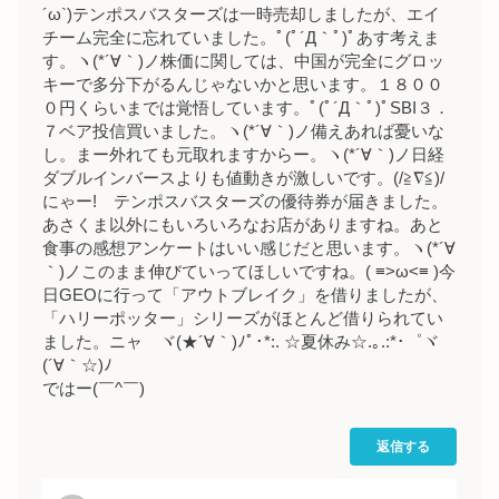
´ω`)テンポスバスターズは一時売却しましたが、エイ
チーム完全に忘れていました。ﾟ(ﾟ´Д｀ﾟ)ﾟあす考えま
す。ヽ(*´∀｀)ノ株価に関しては、中国が完全にグロッ
キーで多分下がるんじゃないかと思います。１８００
０円くらいまでは覚悟しています。ﾟ(ﾟ´Д｀ﾟ)ﾟSBI３．
７ベア投信買いました。ヽ(*´∀｀)ノ備えあれば憂いな
し。まー外れても元取れますからー。ヽ(*´∀｀)ノ日経
ダブルインバースよりも値動きが激しいです。(/≧∇≦)/
にゃー! テンポスバスターズの優待券が届きました。
あさくま以外にもいろいろなお店がありますね。あと
食事の感想アンケートはいい感じだと思います。ヽ(*´∀
｀)ノこのまま伸びていってほしいですね。( ≡>ω<≡ )今
日GEOに行って「アウトブレイク」を借りましたが、
「ハリーポッター」シリーズがほとんど借りられてい
ました。ニャ ヾ(★´∀｀)ﾉﾟ･*:. ☆夏休み☆.｡.:*･゜ヾ
(´∀｀☆)ﾉ
ではー(￣^￣)ゞ
返信する