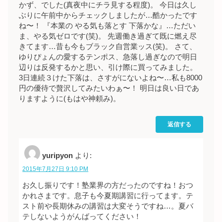
かず、でした(真夜中にチラ見する程度)。 今日は久し
ぶりに午前中からチェックしましたが…酷かったです
ね〜！ 『本業の やる気も落とす 下落かな』…ただい
ま、やる気ゼロです(笑)。 先週働き過ぎて既に燃え尽
きてます…昔も今もブラック自営業ッス(笑)。 さて、
ゆりぴょんの愛するテンポス、急落し過ぎなので明日
辺りは反発するかと思い、引け際に買ってみました。
3日連続３けた下落は、さすがにないよね〜…私も8000
円の優待で贅沢してみたいわぁ〜！ 明日は良い日であ
りますように(もはや神頼み)。
返信する
yuripyon
より:
2015年7月27日 9:10 PM
お久し振りです！塾業界の方だったのですね！おつ
かれさまです。息子も今夏期講習に行ってます。テ
スト前や長期休みの講習は大変そうですね…。夏バ
テしないようがんばってください！