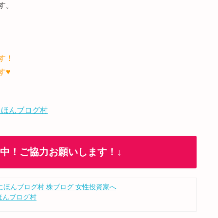
す。
す！
す♥
 ほんブログ村
加中！ご協力お願いします！↓
ほんブログ村