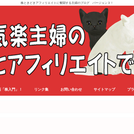
株ときどきアフィリエイトに奮闘する主婦のブログ バージョン３！
画「株入門」！
リンク集
お問い合わせ
サイトマップ
プ