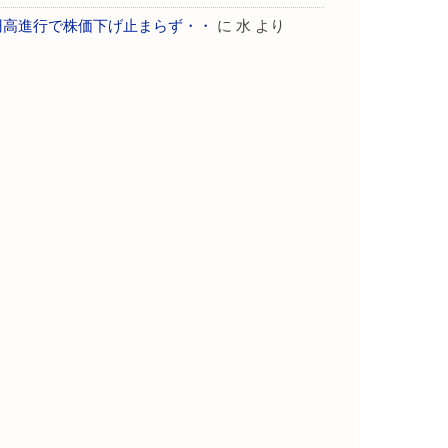
円高進行で株価下げ止まらず・・
に
水
より