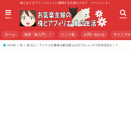
株ときどきアフィリエイトに奮闘する主婦のブログ バージョン３！
menu
search
ホーム
漫画「株入門」！
リンク集
お問い合わせ
サイトマ
HOME
株
株日記
アメリカ大暴落＆配当落ちのダブルパンチで日本沈没か！？