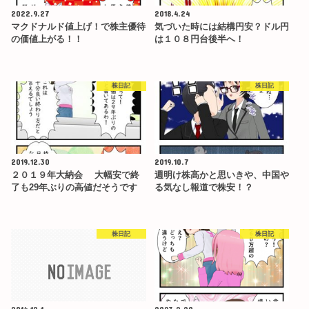
2022.9.27
2018.4.24
マクドナルド値上げ！で株主優待
気づいた時には結構円安？ドル円
の価値上がる！！
は１０８円台後半へ！
株日記
株日記
2019.12.30
2019.10.7
２０１９年大納会 大幅安で終
週明け株高かと思いきや、中国や
了も29年ぶりの高値だそうです
る気なし報道で株安！？
株日記
株日記
2014.12.1
2023.2.20