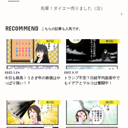
先輩！ダイエー売りました（泣）
RECOMMEND
こちらの記事も人気です。
株日記
株日記
2023.1.24
2017.5.17
今日も株高！うさぎ年の株価はや
トランプ不安？日経平均急落中で
っぱり強い！？
もイデアとマルコは奮闘中！
株日記
株日記