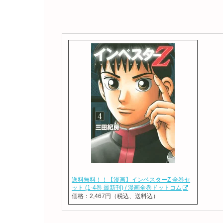
送料無料！！【漫画】インベスターZ 全巻セ
ット (1-4巻 最新刊) / 漫画全巻ドットコム
価格：2,467円（税込、送料込）