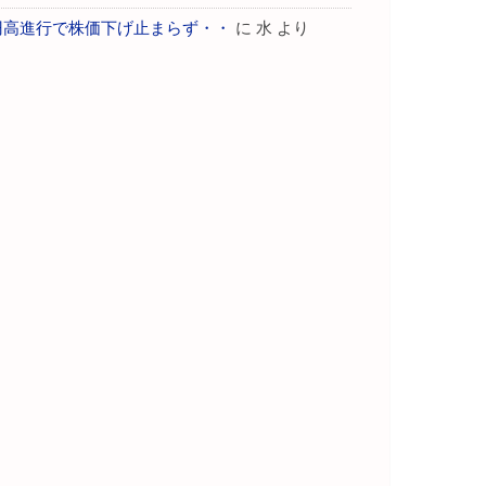
円高進行で株価下げ止まらず・・
に
水
より