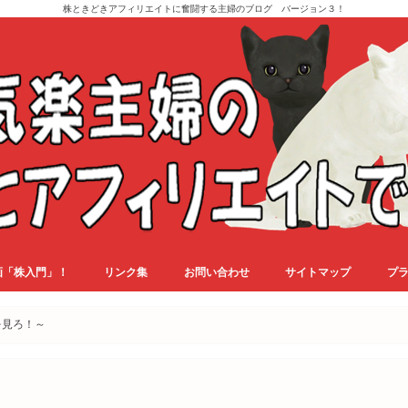
株ときどきアフィリエイトに奮闘する主婦のブログ バージョン３！
画「株入門」！
リンク集
お問い合わせ
サイトマップ
プ
を見ろ！～