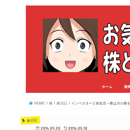
ホーム
漫
HOME
株
株日記
インベスターＺ的名言～株はボロ株
株日記
2014.09.20
2016.05.18