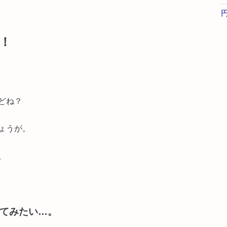
！
どね？
ょうが。
。
てみたい…。