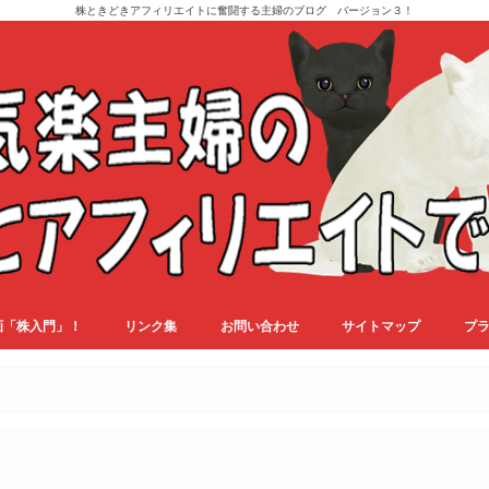
株ときどきアフィリエイトに奮闘する主婦のブログ バージョン３！
画「株入門」！
リンク集
お問い合わせ
サイトマップ
プ