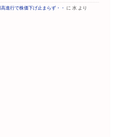
円高進行で株価下げ止まらず・・
に
水
より