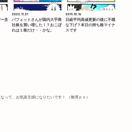
2022.11.21
2019.10.16
パー含
バフェットさんが国内大手商
日経平均高値更新の後に不穏
社株を買い増した！？おこぼ
な下げ？本日の持ち株マイナ
れは１株だけ・・かな。
スです
なって、お気楽主婦になりたいです！ （無理ｐｏ）