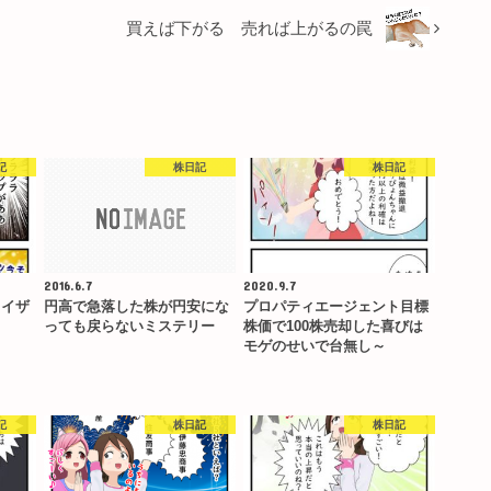
買えば下がる 売れば上がるの罠
記
株日記
株日記
2016.6.7
2020.9.7
ライザ
円高で急落した株が円安にな
プロパティエージェント目標
っても戻らないミステリー
株価で100株売却した喜びは
モゲのせいで台無し～
記
株日記
株日記