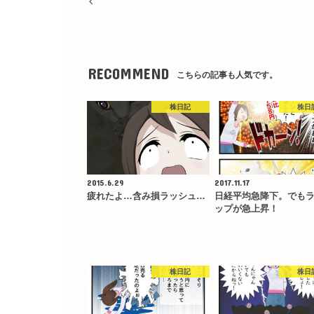
RECOMMEND
こちらの記事も人気です。
株日記
株日
2015.6.29
2017.11.17
疲れたよ…含み損ラッシュ…
日経平均急降下。でも
ップが急上昇！
株日記
株日