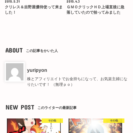
2015.5.31
2015.4.3
クリレス＆吉野屋優待使って来ま
ＧＭＯクリックＨＤ上場直後に急
した！
落していたので拾ってみました
ABOUT
この記事をかいた人
yuripyon
株とアフィリエイトでお金持ちになって、お気楽主婦にな
りたいです！ （無理ｐｏ）
NEW POST
このライターの最新記事
その他
その他