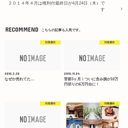
２０１４年４月は権利付最終日が4月24日（木）で
す
RECOMMEND
こちらの記事も人気です。
到着優待
到着優待
2015.3.30
2015.11.24
なぜか売れてた…
苦節3ヶ月！ついに含み損が10万
円切りの6万円台に！
到着優待
到着優待