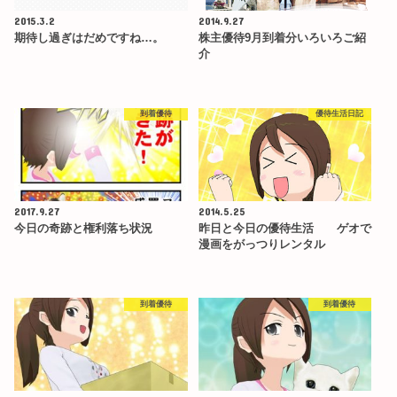
2015.3.2
2014.9.27
期待し過ぎはだめですね…。
株主優待9月到着分いろいろご紹
介
到着優待
優待生活日記
2017.9.27
2014.5.25
今日の奇跡と権利落ち状況
昨日と今日の優待生活 ゲオで
漫画をがっつりレンタル
到着優待
到着優待