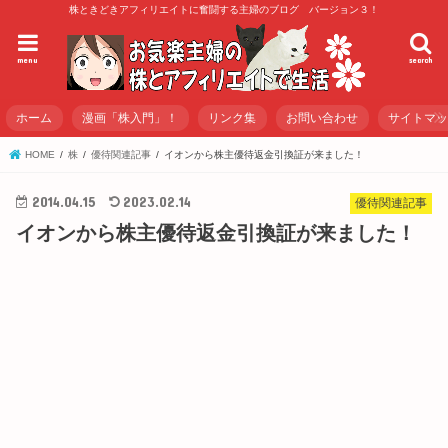
株ときどきアフィリエイトに奮闘する主婦のブログ バージョン３！
menu
search
ホーム
漫画「株入門」！
リンク集
お問い合わせ
サイトマ
HOME
株
優待関連記事
イオンから株主優待返金引換証が来ました！
2014.04.15
2023.02.14
優待関連記事
イオンから株主優待返金引換証が来ました！